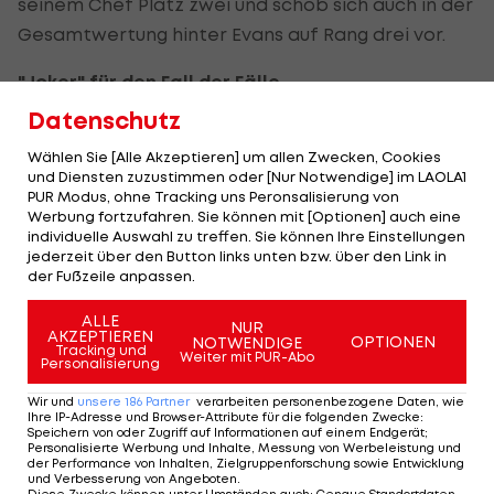
seinem Chef Platz zwei und schob sich auch in der
Gesamtwertung hinter Evans auf Rang drei vor.
"Joker" für den Fall der Fälle
Datenschutz
Froome betonte im Ziel einmal mehr seine
Loyalität zu Wiggins. "Es ist ein weiterer großer Tag
Wählen Sie [Alle Akzeptieren] um allen Zwecken, Cookies
und Diensten zuzustimmen oder [Nur Notwendige] im LAOLA1
für das Team Sky", sagte der 27-Jährige.
PUR Modus, ohne Tracking uns Peronsalisierung von
Werbung fortzufahren. Sie können mit [Optionen] auch eine
Sollte Wiggins in den beiden ausständigen Tour-
individuelle Auswahl zu treffen. Sie können Ihre Einstellungen
jederzeit über den Button links unten bzw. über den Link in
Wochen aber ein Problem haben, könnte Froome
der Fußzeile anpassen.
als "Joker" für den britischen Rennstall um den
ALLE
Gesamtsieg fahren.
NUR
AKZEPTIEREN
OPTIONEN
NOTWENDIGE
Tracking und
Weiter mit PUR-Abo
Personalisierung
Dort bleibt vorerst Evans erster Widersacher. Der
Ex-Weltmeister gilt nicht als Zeitfahr-Spezialist,
Wir und
unsere
186
Partner
verarbeiten personenbezogene Daten, wie
Ihre IP-Adresse und Browser-Attribute für die folgenden Zwecke
:
verlor als Sechster 1:43 Minuten auf Wiggins.
Speichern von oder Zugriff auf Informationen auf einem Endgerät;
Personalisierte Werbung und Inhalte, Messung von Werbeleistung und
der Performance von Inhalten, Zielgruppenforschung sowie Entwicklung
Erster Ruhetag steht bevor
und Verbesserung von Angeboten
.