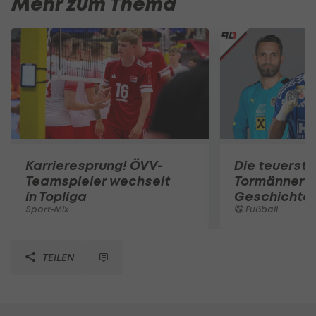
Mehr zum Thema
Karrieresprung! ÖVV-
Die teuerst
Teamspieler wechselt
Tormänner d
in Topliga
Geschichte
Sport-Mix
Fußball
TEILEN