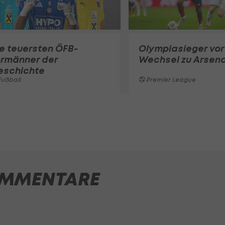
e teuersten ÖFB-
Olympiasieger vor
ormänner der
Wechsel zu Arsena
eschichte
ußball
Premier League
MMENTARE