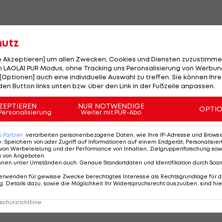
tzte für die Sprintspezialisten, denn am Samstag biegt
hutz
he des Belles Filles steht die erst Bergankunft der
le Akzeptieren] um allen Zwecken, Cookies und Diensten zuzustimme
 LAOLA1 PUR Modus, ohne Tracking uns Peronsalisierung von Werbung
[Optionen] auch eine individuelle Auswahl zu treffen. Sie können Ihre
die Favoriten auf den Tour-Sieg in Szene setzen.
den Button links unten bzw. über den Link in der Fußzeile anpassen.
b es allerdings schon auf dem Weg nach Metz.
ZEPTIEREN
NUR NOTWENDIGE
OPTI
Personalisierung
Weiter mit PUR-Abo
6
Partner
verarbeiten personenbezogene Daten, wie Ihre IP-Adresse und Browser-
el sprengte das Feld und wurde unter anderem für den
e
:
Speichern von oder Zugriff auf Informationen auf einem Endgerät; Personalisi
von Werbeleistung und der Performance von Inhalten, Zielgruppenforschung sow
ier Alejandro Valverde zum Verhängnis.
g von Angeboten
.
nnen unter Umständen auch
:
Genaue Standortdaten und Identifikation durch Sca
zwei Minuten auf Titelverteidiger Cadel Evans, Wiggin
erwenden für gewisse Zwecke berechtigtes Interesse als Rechtsgrundlage für d
. Details dazu, sowie die Möglichkeit Ihr Widerspruchsrecht auszuüben, sind hie
r
chutzrichtlinie