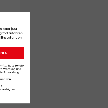
n oder [Nur
 fortzufahren.
 Einstellungen
ONEN
Attribute für die
erte Werbung und
ie Entwicklung
nnen von
s
ie
r verfügbar
: