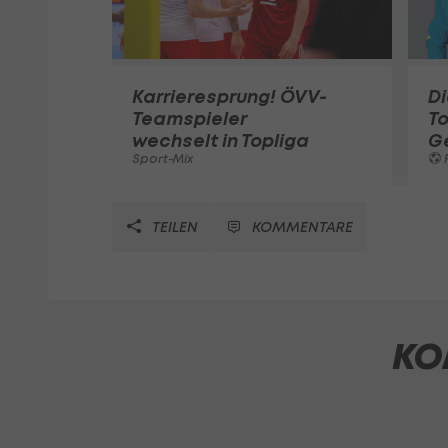
Karrieresprung! ÖVV-
Di
Teamspieler
T
wechselt in Topliga
G
Sport-Mix
F
TEILEN
KOMMENTARE
KO