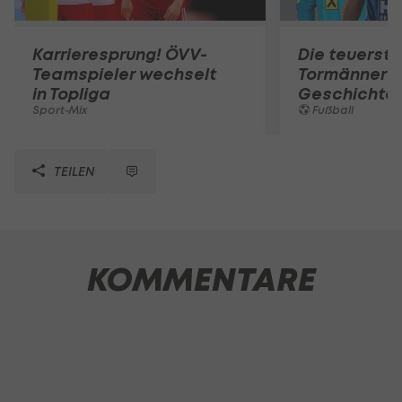
Karrieresprung! ÖVV-
Die teuerst
Teamspieler wechselt
Tormänner d
in Topliga
Geschichte
Sport-Mix
Fußball
TEILEN
KOMMENTARE