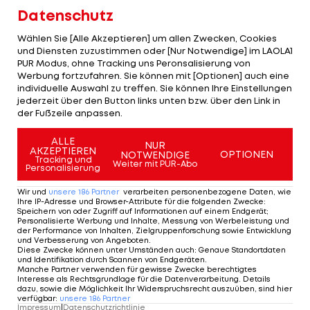
Datenschutz
Kaum ernsthafte Attacken
Wählen Sie [Alle Akzeptieren] um allen Zwecken, Cookies
und Diensten zuzustimmen oder [Nur Notwendige] im LAOLA1
Die Angriffe auf Wiggins hielten sich in Grenzen.
PUR Modus, ohne Tracking uns Peronsalisierung von
Evans zwang den Zeitfahr-Sieger vom Montag im
Werbung fortzufahren. Sie können mit [Optionen] auch eine
individuelle Auswahl zu treffen. Sie können Ihre Einstellungen
Finish zu einem Sprint, hielt sich aber ansonsten
jederzeit über den Button links unten bzw. über den Link in
zurück.
der Fußzeile anpassen.
ALLE
Ex-Vuelta-Sieger Vincenzo Nibali (ITA) attackierte
NUR
AKZEPTIEREN
OPTIONEN
NOTWENDIGE
Tracking und
in der Abfahrt vom Grand-Colombier-Pass (1.701
Weiter mit PUR-Abo
Personalisierung
m/Anstieg 17 km), kam aber nicht einmal eine
Wir und
unsere
186
Partner
verarbeiten personenbezogene Daten, wie
Minute weg.
Ihre IP-Adresse und Browser-Attribute für die folgenden Zwecke
:
Speichern von oder Zugriff auf Informationen auf einem Endgerät;
Personalisierte Werbung und Inhalte, Messung von Werbeleistung und
Team Sky blieb "cool"
der Performance von Inhalten, Zielgruppenforschung sowie Entwicklung
und Verbesserung von Angeboten
.
Diese Zwecke können unter Umständen auch
:
Genaue Standortdaten
Der Profi des Teams Liquigas bekam einige Zeit
und Identifikation durch Scannen von Endgeräten
.
Manche Partner verwenden für gewisse Zwecke berechtigtes
von dem aus der Spitzengruppe zurückgefallenen
Interesse als Rechtsgrundlage für die Datenverarbeitung. Details
dazu, sowie die Möglichkeit Ihr Widerspruchsrecht auszuüben, sind hier
Teamkollegen Peter Sagan (SVK) Unterstützung,
verfügbar
:
unsere
186
Partner
Impressum
|
Datenschutzrichtlinie