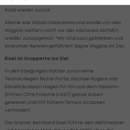
doch der Dreifach-Etappensieger fiel bergauf
bald wieder zurück.
Alleine war Nibali chancenlos und wurde von den
Wiggins-Helfern noch vor der nächsten Abfahrt
wieder zurückgeholt. "Wir sind cool geblieben und
sind unser Rennen gefahren", sagte Wiggins im Ziel.
Eisel im Gruppetto ins Ziel
In den Steigungen hatten zuvor seine
Teamkollegen Richie Porte, Michael Rogers und
Edvald Boasson Hagen für ihn und dem Gesamt-
Dritten Chris Froome (+2:07) ganze Arbeit
geleistet und mit hohem Tempo Attacken
verhindert.
Der Steirer Bernhard Eisel führte den Weltmeister