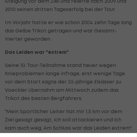
Steigung vor dem Ziel und feierte nach 2009 und
2010 seinen dritten Tageserfolg bei der Tour.
Im Vorjahr hatte er wie schon 2004 zehn Tage lang
das Gelbe Trikot getragen und war Gesamt-
Vierter geworden.
Das Leiden war "extrem"
Seine 10. Tour-Teilnahme stand heuer wegen
Knieproblemen lange infrage, erst wenige Tage
vor dem Start sagte der 33-jährige Elsässer zu.
Voeckler übernahm am Mittwoch zudem das
Trikot des besten Bergfahrers.
"Mein Sportlicher Leiter hat mir 1,5 km vor dem
Ziel gesagt gesagt, ich soll attackieren und ich
kam auch weg. Am Schluss war das Leiden extrem",
erklärte Voeckler.