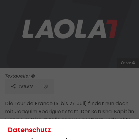
Foto: ©
Textquelle: ©
TEILEN
Die Tour de France (5. bis 27. Juli) findet nun doch
mit Joaquim Rodriguez statt. Der Katusha-Kapitän
war beim Giro d'Italia schwer gestürzt und wollte
die Frankreich-Rundfahrt auslassen, um sich auf
Datenschutz
die Vuelta zu konzentrieren. Nun die Kehrtwende.