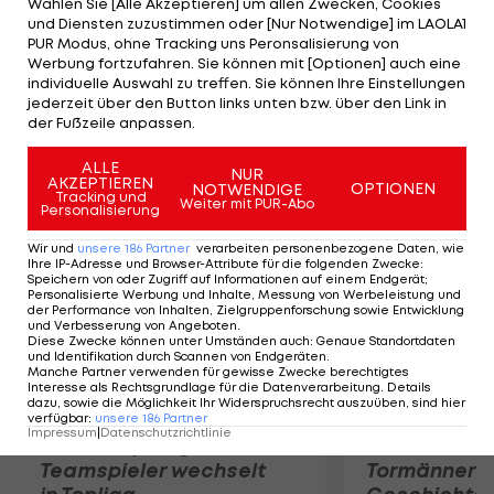
Wählen Sie [Alle Akzeptieren] um allen Zwecken, Cookies
"Ihn den ganzen Monat keine Rennen bestreiten
und Diensten zuzustimmen oder [Nur Notwendige] im LAOLA1
zu lassen, das wäre nicht gegangen", erläutert
PUR Modus, ohne Tracking uns Peronsalisierung von
Werbung fortzufahren. Sie können mit [Optionen] auch eine
Sportdirektor Dimitry Konyshev in der "AS". Sollte
individuelle Auswahl zu treffen. Sie können Ihre Einstellungen
Rodriguez frühzeitig Rückstand aufreißen, will er
jederzeit über den Button links unten bzw. über den Link in
der Fußzeile anpassen.
sich auf Etappensiege konzentrieren.
ALLE
NUR
AKZEPTIEREN
Mehr zum Thema
OPTIONEN
NOTWENDIGE
Tracking und
Weiter mit PUR-Abo
Personalisierung
Wir und
unsere
186
Partner
verarbeiten personenbezogene Daten, wie
Ihre IP-Adresse und Browser-Attribute für die folgenden Zwecke
:
Speichern von oder Zugriff auf Informationen auf einem Endgerät;
Personalisierte Werbung und Inhalte, Messung von Werbeleistung und
der Performance von Inhalten, Zielgruppenforschung sowie Entwicklung
und Verbesserung von Angeboten
.
Diese Zwecke können unter Umständen auch
:
Genaue Standortdaten
und Identifikation durch Scannen von Endgeräten
.
Manche Partner verwenden für gewisse Zwecke berechtigtes
Interesse als Rechtsgrundlage für die Datenverarbeitung. Details
dazu, sowie die Möglichkeit Ihr Widerspruchsrecht auszuüben, sind hier
verfügbar
:
unsere
186
Partner
Impressum
|
Datenschutzrichtlinie
Karrieresprung! ÖVV-
Die teuerst
Teamspieler wechselt
Tormänner d