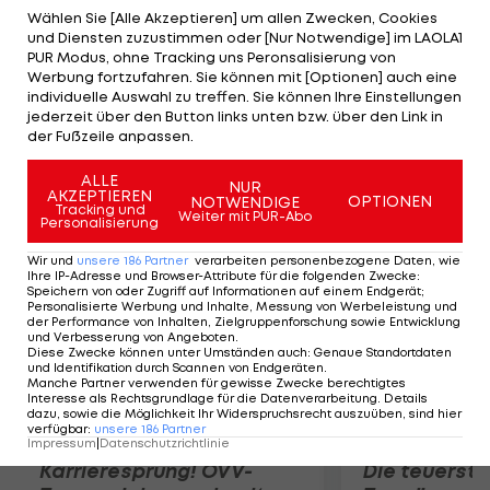
verliert als Sechster 1:40 Minuten, Bauke Mollema
Wählen Sie [Alle Akzeptieren] um allen Zwecken, Cookies
und Diensten zuzustimmen oder [Nur Notwendige] im LAOLA1
(BEL) als Achter 1:46 Minuten. In der
PUR Modus, ohne Tracking uns Peronsalisierung von
Gesamtwertung baut Froome seine Führung
Werbung fortzufahren. Sie können mit [Optionen] auch eine
individuelle Auswahl zu treffen. Sie können Ihre Einstellungen
damit weiter aus. Vor dem zweiten Ruhetag liegt
jederzeit über den Button links unten bzw. über den Link in
er bereits 4:14 Minuten vor Mollema sowie 4:25
der Fußzeile anpassen.
Minuten vor Contador.
ALLE
NUR
AKZEPTIEREN
OPTIONEN
NOTWENDIGE
Mehr zum Thema
Tracking und
Weiter mit PUR-Abo
Personalisierung
Wir und
unsere
186
Partner
verarbeiten personenbezogene Daten, wie
Ihre IP-Adresse und Browser-Attribute für die folgenden Zwecke
:
Speichern von oder Zugriff auf Informationen auf einem Endgerät;
Personalisierte Werbung und Inhalte, Messung von Werbeleistung und
der Performance von Inhalten, Zielgruppenforschung sowie Entwicklung
und Verbesserung von Angeboten
.
Diese Zwecke können unter Umständen auch
:
Genaue Standortdaten
und Identifikation durch Scannen von Endgeräten
.
Manche Partner verwenden für gewisse Zwecke berechtigtes
Interesse als Rechtsgrundlage für die Datenverarbeitung. Details
dazu, sowie die Möglichkeit Ihr Widerspruchsrecht auszuüben, sind hier
verfügbar
:
unsere
186
Partner
Impressum
|
Datenschutzrichtlinie
Karrieresprung! ÖVV-
Die teuerst