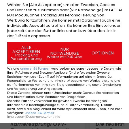
Sky-Kapitän Bradley Wiggins. Die Zuschauer
Wählen Sie [Alle Akzeptieren] um allen Zwecken, Cookies
und Diensten zuzustimmen oder [Nur Notwendige] im LAOLA1
kritisieren, dass sie dabei Tempoarbeit gegen
PUR Modus, ohne Tracking uns Peronsalisierung von
"Local Hero" Cadel Evans leisten. "Irgend ein Typ
Werbung fortzufahren. Sie können mit [Optionen] auch eine
individuelle Auswahl zu treffen. Sie können Ihre Einstellungen
meinte, ich sollte meinen Pass wegwerfen", so
jederzeit über den Button links unten bzw. über den Link in
Rogers. "Es ist nur ein Radrennen. Wir arbeiten für
der Fußzeile anpassen.
ein Unternehmen."
ALLE
NUR
AKZEPTIEREN
OPTIONEN
NOTWENDIGE
Mehr zum Thema
Tracking und
Weiter mit PUR-Abo
Personalisierung
Wir und
unsere
186
Partner
verarbeiten personenbezogene Daten, wie
Ihre IP-Adresse und Browser-Attribute für die folgenden Zwecke
:
Speichern von oder Zugriff auf Informationen auf einem Endgerät;
Personalisierte Werbung und Inhalte, Messung von Werbeleistung und
der Performance von Inhalten, Zielgruppenforschung sowie Entwicklung
und Verbesserung von Angeboten
.
Diese Zwecke können unter Umständen auch
:
Genaue Standortdaten
und Identifikation durch Scannen von Endgeräten
.
Manche Partner verwenden für gewisse Zwecke berechtigtes
Interesse als Rechtsgrundlage für die Datenverarbeitung. Details
dazu, sowie die Möglichkeit Ihr Widerspruchsrecht auszuüben, sind hier
verfügbar
:
unsere
186
Partner
Impressum
|
Datenschutzrichtlinie
Karrieresprung! ÖVV-
Die teuerst