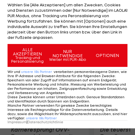
durchstoßen. Nun muss der Spanier drei bis vier
Wählen Sie [Alle Akzeptieren] um allen Zwecken, Cookies
und Diensten zuzustimmen oder [Nur Notwendige] im LAOLA1
Tage im Spital bleiben. Auch die Teilnahme an den
PUR Modus, ohne Tracking uns Peronsalisierung von
Olympischen Spielen ist gefährdet. Für Andre
Werbung fortzufahren. Sie können mit [Optionen] auch eine
individuelle Auswahl zu treffen. Sie können Ihre Einstellungen
Greipel gibt es hingegen gute Nachrichten. Der
jederzeit über den Button links unten bzw. über den Link in
Deutsche bleibt von Brüchen verschont und kann
der Fußzeile anpassen.
weiterfahren.
ALLE
NUR
AKZEPTIEREN
OPTIONEN
NOTWENDIGE
Mehr zum Thema
Tracking und
Weiter mit PUR-Abo
Personalisierung
Wir und
unsere
186
Partner
verarbeiten personenbezogene Daten, wie
Ihre IP-Adresse und Browser-Attribute für die folgenden Zwecke
:
Speichern von oder Zugriff auf Informationen auf einem Endgerät;
Personalisierte Werbung und Inhalte, Messung von Werbeleistung und
der Performance von Inhalten, Zielgruppenforschung sowie Entwicklung
und Verbesserung von Angeboten
.
Diese Zwecke können unter Umständen auch
:
Genaue Standortdaten
und Identifikation durch Scannen von Endgeräten
.
Manche Partner verwenden für gewisse Zwecke berechtigtes
Interesse als Rechtsgrundlage für die Datenverarbeitung. Details
dazu, sowie die Möglichkeit Ihr Widerspruchsrecht auszuüben, sind hier
verfügbar
:
unsere
186
Partner
Impressum
|
Datenschutzrichtlinie
Karrieresprung! ÖVV-
Die teuerst