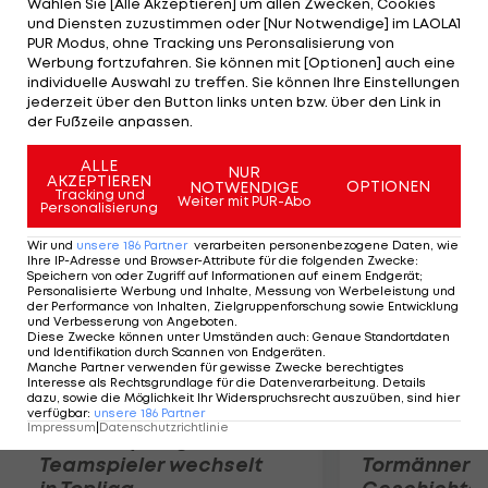
Wählen Sie [Alle Akzeptieren] um allen Zwecken, Cookies
Quentin auf die Plätze, gesamt verteidigt Fabian
und Diensten zuzustimmen oder [Nur Notwendige] im LAOLA1
Cancellara (RNT) sein Gelbes Trikot. Pech haben
PUR Modus, ohne Tracking uns Peronsalisierung von
Werbung fortzufahren. Sie können mit [Optionen] auch eine
die vier Ausreißer Ghyselinck, Ladagnous, Urtasun
individuelle Auswahl zu treffen. Sie können Ihre Einstellungen
und Simon, die nach langer Flucht erst 150 Meter
jederzeit über den Button links unten bzw. über den Link in
der Fußzeile anpassen.
vor dem Ziel vom Hauptfeld gestellt werden.
ALLE
NUR
AKZEPTIEREN
Mehr zum Thema
OPTIONEN
NOTWENDIGE
Tracking und
Weiter mit PUR-Abo
Personalisierung
Wir und
unsere
186
Partner
verarbeiten personenbezogene Daten, wie
Ihre IP-Adresse und Browser-Attribute für die folgenden Zwecke
:
Speichern von oder Zugriff auf Informationen auf einem Endgerät;
Personalisierte Werbung und Inhalte, Messung von Werbeleistung und
der Performance von Inhalten, Zielgruppenforschung sowie Entwicklung
und Verbesserung von Angeboten
.
Diese Zwecke können unter Umständen auch
:
Genaue Standortdaten
und Identifikation durch Scannen von Endgeräten
.
Manche Partner verwenden für gewisse Zwecke berechtigtes
Interesse als Rechtsgrundlage für die Datenverarbeitung. Details
dazu, sowie die Möglichkeit Ihr Widerspruchsrecht auszuüben, sind hier
verfügbar
:
unsere
186
Partner
Impressum
|
Datenschutzrichtlinie
Karrieresprung! ÖVV-
Die teuerst
Teamspieler wechselt
Tormänner d