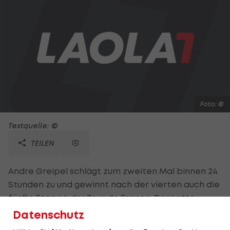
Foto: ©
Textquelle: ©
TEILEN
Andre Greipel schlägt zum zweiten Mal binnen 24
Stunden zu und gewinnt nach der vierten auch die
fünfte Etappe der Tour de France. Der Lotto-
Sprinter verweist Matt Goss (OGE) und Juan Jose
Datenschutz
Haedo (STB) nach 196,5 km von Rouen nach Saint-