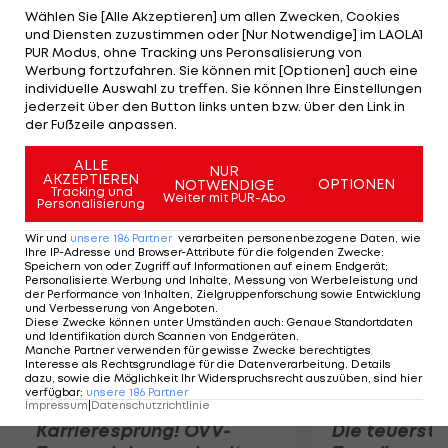
Etappensieg bei der Frankreich-Rundfahrt. Damit
Wählen Sie [Alle Akzeptieren] um allen Zwecken, Cookies
und Diensten zuzustimmen oder [Nur Notwendige] im LAOLA1
zieht er mit Lance Armstrong gleich. Auf den
PUR Modus, ohne Tracking uns Peronsalisierung von
Plätzen landen Matthew Goss (OGE) und Peter
Werbung fortzufahren. Sie können mit [Optionen] auch eine
individuelle Auswahl zu treffen. Sie können Ihre Einstellungen
Sagan (LIQ). Gesamt gibt es keine Veränderungen,
jederzeit über den Button links unten bzw. über den Link in
Bradley Wiggins führt weiter 2:05 min vor
der Fußzeile anpassen.
Teamkollegen Chris Froome (beide SKY).
ALLE
NUR
AKZEPTIEREN
OPTIONEN
NOTWENDIGE
Mehr zum Thema
Tracking und
Weiter mit PUR-Abo
Personalisierung
Wir und
unsere
186
Partner
verarbeiten personenbezogene Daten, wie
Ihre IP-Adresse und Browser-Attribute für die folgenden Zwecke
:
Speichern von oder Zugriff auf Informationen auf einem Endgerät;
Personalisierte Werbung und Inhalte, Messung von Werbeleistung und
der Performance von Inhalten, Zielgruppenforschung sowie Entwicklung
und Verbesserung von Angeboten
.
Diese Zwecke können unter Umständen auch
:
Genaue Standortdaten
und Identifikation durch Scannen von Endgeräten
.
Manche Partner verwenden für gewisse Zwecke berechtigtes
Interesse als Rechtsgrundlage für die Datenverarbeitung. Details
dazu, sowie die Möglichkeit Ihr Widerspruchsrecht auszuüben, sind hier
verfügbar
:
unsere
186
Partner
Impressum
|
Datenschutzrichtlinie
Karrieresprung! ÖVV-
Die teuerst