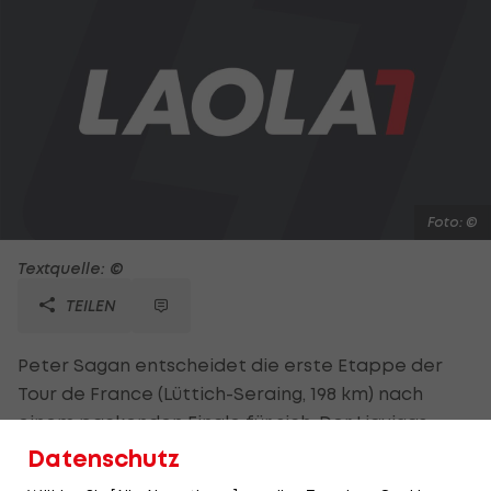
Foto: ©
Textquelle: ©
TEILEN
Peter Sagan entscheidet die erste Etappe der
Tour de France (Lüttich-Seraing, 198 km) nach
einem packenden Finale für sich. Der Liquigas-
Sprinter zieht auf den letzten Metern am Mann in
Datenschutz
Gelb, Fabian Cancellara (RNT), vorbei und feiert