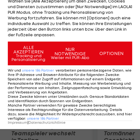
Wählen Sie [Alle Akzeptieren] um allen Zwecken, Cookies
seinen ersten Etappensieg bei der Frankreich-
und Diensten zuzustimmen oder [Nur Notwendige] im LAOLA1
Rundfahrt. Rang drei geht an Edvald Boasson
PUR Modus, ohne Tracking uns Peronsalisierung von
Werbung fortzufahren. Sie können mit [Optionen] auch eine
Hagen (SKY), gesamt führt weiter Cancellara. Eine
individuelle Auswahl zu treffen. Sie können Ihre Einstellungen
sechsköpfige Ausreißergruppe wird fünf
jederzeit über den Button links unten bzw. über den Link in
der Fußzeile anpassen.
Kilometer vor dem Ziel vom Hauptfeld gestellt.
ALLE
NUR
AKZEPTIEREN
Mehr zum Thema
OPTIONEN
NOTWENDIGE
Tracking und
Weiter mit PUR-Abo
Personalisierung
Wir und
unsere
186
Partner
verarbeiten personenbezogene Daten, wie
Ihre IP-Adresse und Browser-Attribute für die folgenden Zwecke
:
Speichern von oder Zugriff auf Informationen auf einem Endgerät;
Personalisierte Werbung und Inhalte, Messung von Werbeleistung und
der Performance von Inhalten, Zielgruppenforschung sowie Entwicklung
und Verbesserung von Angeboten
.
Diese Zwecke können unter Umständen auch
:
Genaue Standortdaten
und Identifikation durch Scannen von Endgeräten
.
Manche Partner verwenden für gewisse Zwecke berechtigtes
Interesse als Rechtsgrundlage für die Datenverarbeitung. Details
dazu, sowie die Möglichkeit Ihr Widerspruchsrecht auszuüben, sind hier
verfügbar
:
unsere
186
Partner
Impressum
|
Datenschutzrichtlinie
Karrieresprung! ÖVV-
Die teuerst
Teamspieler wechselt
Tormänner d