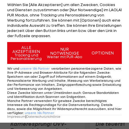
vor allem wenn es richtig heiß wird in den
Wählen Sie [Alle Akzeptieren] um allen Zwecken, Cookies
und Diensten zuzustimmen oder [Nur Notwendige] im LAOLA1
Pyrenäen", glaubt Eisel, dass sein Teamkollege eine
PUR Modus, ohne Tracking uns Peronsalisierung von
Chance auf den Tour-Sieg hat. Derzeit liegt der
Werbung fortzufahren. Sie können mit [Optionen] auch eine
individuelle Auswahl zu treffen. Sie können Ihre Einstellungen
Australier nach zehn Etappen 2:23 Minuten hinter
jederzeit über den Button links unten bzw. über den Link in
dem derzeitigen Leader Vincenzo Nibali aus
der Fußzeile anpassen.
Italien.
ALLE
NUR
AKZEPTIEREN
OPTIONEN
NOTWENDIGE
Mehr zum Thema
Tracking und
Weiter mit PUR-Abo
Personalisierung
Wir und
unsere
186
Partner
verarbeiten personenbezogene Daten, wie
Ihre IP-Adresse und Browser-Attribute für die folgenden Zwecke
:
Speichern von oder Zugriff auf Informationen auf einem Endgerät;
Personalisierte Werbung und Inhalte, Messung von Werbeleistung und
der Performance von Inhalten, Zielgruppenforschung sowie Entwicklung
und Verbesserung von Angeboten
.
Diese Zwecke können unter Umständen auch
:
Genaue Standortdaten
und Identifikation durch Scannen von Endgeräten
.
Manche Partner verwenden für gewisse Zwecke berechtigtes
Interesse als Rechtsgrundlage für die Datenverarbeitung. Details
dazu, sowie die Möglichkeit Ihr Widerspruchsrecht auszuüben, sind hier
verfügbar
:
unsere
186
Partner
Impressum
|
Datenschutzrichtlinie
Karrieresprung! ÖVV-
Die teuerst