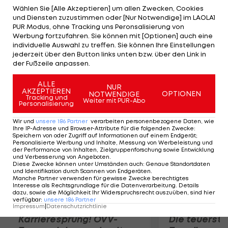
hatte. Doch Titelverteidiger Reto Schoch kann
Wählen Sie [Alle Akzeptieren] um allen Zwecken, Cookies
und Diensten zuzustimmen oder [Nur Notwendige] im LAOLA1
nach zwischenzeitlichen Problemen Boden gut
PUR Modus, ohne Tracking uns Peronsalisierung von
machen und kommt bei der 9. Time-Station bis
Werbung fortzufahren. Sie können mit [Optionen] auch eine
individuelle Auswahl zu treffen. Sie können Ihre Einstellungen
auf 10 Kilometer an Strasser heran. Gerald Bauer
jederzeit über den Button links unten bzw. über den Link in
und Gerhard Gulewicz liegen auf den Rängen fünf
der Fußzeile anpassen.
und sechs.
ALLE
NUR
AKZEPTIEREN
OPTIONEN
NOTWENDIGE
Mehr zum Thema
Tracking und
Weiter mit PUR-Abo
Personalisierung
Wir und
unsere
186
Partner
verarbeiten personenbezogene Daten, wie
Ihre IP-Adresse und Browser-Attribute für die folgenden Zwecke
:
Speichern von oder Zugriff auf Informationen auf einem Endgerät;
Personalisierte Werbung und Inhalte, Messung von Werbeleistung und
der Performance von Inhalten, Zielgruppenforschung sowie Entwicklung
und Verbesserung von Angeboten
.
Diese Zwecke können unter Umständen auch
:
Genaue Standortdaten
und Identifikation durch Scannen von Endgeräten
.
Manche Partner verwenden für gewisse Zwecke berechtigtes
Interesse als Rechtsgrundlage für die Datenverarbeitung. Details
dazu, sowie die Möglichkeit Ihr Widerspruchsrecht auszuüben, sind hier
verfügbar
:
unsere
186
Partner
Impressum
|
Datenschutzrichtlinie
Karrieresprung! ÖVV-
Die teuerst