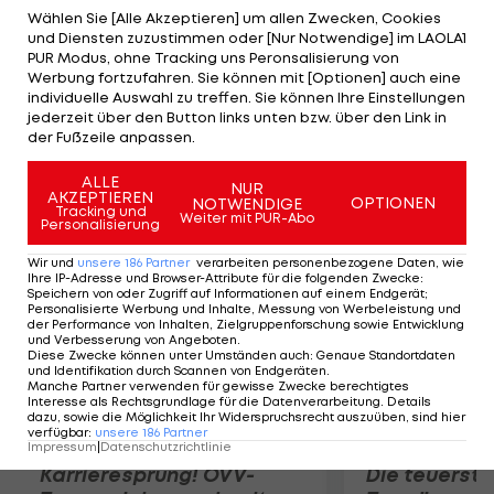
Punkten 454 Zähler vor dem Slowenen Blaz Furdi
Wählen Sie [Alle Akzeptieren] um allen Zwecken, Cookies
und Diensten zuzustimmen oder [Nur Notwendige] im LAOLA1
(Tirol Cycling Team). Den Sieg bei der 52. Auflage
PUR Modus, ohne Tracking uns Peronsalisierung von
des Klassikers im Raum Deutschkreuz holt sich Tim
Werbung fortzufahren. Sie können mit [Optionen] auch eine
individuelle Auswahl zu treffen. Sie können Ihre Einstellungen
Mikel (Slava Kranj). Der Slowene triumphiert vor
jederzeit über den Button links unten bzw. über den Link in
den beiden Team-Vorarlberg-Fahrern Florian
der Fußzeile anpassen.
Gaugl und Andreas Hofer.
ALLE
NUR
AKZEPTIEREN
OPTIONEN
NOTWENDIGE
Mehr zum Thema
Tracking und
Weiter mit PUR-Abo
Personalisierung
Wir und
unsere
186
Partner
verarbeiten personenbezogene Daten, wie
Ihre IP-Adresse und Browser-Attribute für die folgenden Zwecke
:
Speichern von oder Zugriff auf Informationen auf einem Endgerät;
Personalisierte Werbung und Inhalte, Messung von Werbeleistung und
der Performance von Inhalten, Zielgruppenforschung sowie Entwicklung
und Verbesserung von Angeboten
.
Diese Zwecke können unter Umständen auch
:
Genaue Standortdaten
und Identifikation durch Scannen von Endgeräten
.
Manche Partner verwenden für gewisse Zwecke berechtigtes
Interesse als Rechtsgrundlage für die Datenverarbeitung. Details
dazu, sowie die Möglichkeit Ihr Widerspruchsrecht auszuüben, sind hier
verfügbar
:
unsere
186
Partner
Impressum
|
Datenschutzrichtlinie
Karrieresprung! ÖVV-
Die teuerst