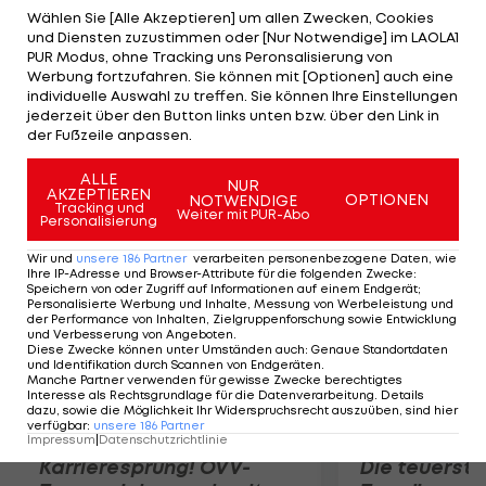
Gegenkandidaten nachvollziehbare Pläne sowie
Wählen Sie [Alle Akzeptieren] um allen Zwecken, Cookies
und Diensten zuzustimmen oder [Nur Notwendige] im LAOLA1
konkrete Vorschläge. Das Wahlprogramm seines
PUR Modus, ohne Tracking uns Peronsalisierung von
Mitbewerbers sei "unausgereift, grundlegend
Werbung fortzufahren. Sie können mit [Optionen] auch eine
individuelle Auswahl zu treffen. Sie können Ihre Einstellungen
fehlerhaft und in finanzieller Hinsicht
jederzeit über den Button links unten bzw. über den Link in
unbrauchbar", so McQuaid, der im September zum
der Fußzeile anpassen.
dritten Mal Präsident werden will.
ALLE
NUR
AKZEPTIEREN
OPTIONEN
NOTWENDIGE
Mehr zum Thema
Tracking und
Weiter mit PUR-Abo
Personalisierung
Wir und
unsere
186
Partner
verarbeiten personenbezogene Daten, wie
Ihre IP-Adresse und Browser-Attribute für die folgenden Zwecke
:
Speichern von oder Zugriff auf Informationen auf einem Endgerät;
Personalisierte Werbung und Inhalte, Messung von Werbeleistung und
der Performance von Inhalten, Zielgruppenforschung sowie Entwicklung
und Verbesserung von Angeboten
.
Diese Zwecke können unter Umständen auch
:
Genaue Standortdaten
und Identifikation durch Scannen von Endgeräten
.
Manche Partner verwenden für gewisse Zwecke berechtigtes
Interesse als Rechtsgrundlage für die Datenverarbeitung. Details
dazu, sowie die Möglichkeit Ihr Widerspruchsrecht auszuüben, sind hier
verfügbar
:
unsere
186
Partner
Impressum
|
Datenschutzrichtlinie
Karrieresprung! ÖVV-
Die teuerst