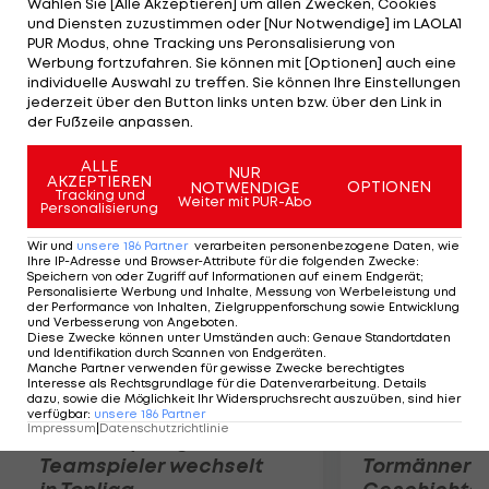
Wählen Sie [Alle Akzeptieren] um allen Zwecken, Cookies
gehen. Eine Viruserkrankung lässt einen Start des
und Diensten zuzustimmen oder [Nur Notwendige] im LAOLA1
34-Jährigen nicht zu. Hushovd ist untröstlich: "Der
PUR Modus, ohne Tracking uns Peronsalisierung von
Werbung fortzufahren. Sie können mit [Optionen] auch eine
Parcours in London wäre auf mich zugeschnitten
individuelle Auswahl zu treffen. Sie können Ihre Einstellungen
gewesen. Aber mein Körper lässt derzeit keine
jederzeit über den Button links unten bzw. über den Link in
der Fußzeile anpassen.
andere Entscheidung zu."
ALLE
NUR
AKZEPTIEREN
Mehr zum Thema
OPTIONEN
NOTWENDIGE
Tracking und
Weiter mit PUR-Abo
Personalisierung
Wir und
unsere
186
Partner
verarbeiten personenbezogene Daten, wie
Ihre IP-Adresse und Browser-Attribute für die folgenden Zwecke
:
Speichern von oder Zugriff auf Informationen auf einem Endgerät;
Personalisierte Werbung und Inhalte, Messung von Werbeleistung und
der Performance von Inhalten, Zielgruppenforschung sowie Entwicklung
und Verbesserung von Angeboten
.
Diese Zwecke können unter Umständen auch
:
Genaue Standortdaten
und Identifikation durch Scannen von Endgeräten
.
Manche Partner verwenden für gewisse Zwecke berechtigtes
Interesse als Rechtsgrundlage für die Datenverarbeitung. Details
dazu, sowie die Möglichkeit Ihr Widerspruchsrecht auszuüben, sind hier
verfügbar
:
unsere
186
Partner
Impressum
|
Datenschutzrichtlinie
Karrieresprung! ÖVV-
Die teuerst
Teamspieler wechselt
Tormänner d