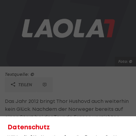
Foto: ©
Textquelle: ©
TEILEN
Das Jahr 2012 bringt Thor Hushovd auch weiterhin
kein Glück. Nachdem der Norweger bereits auf
einen Start bei der Tour de France verzichten
musste, werden auch die Olympischen Spiele in
Datenschutz
London ohne den Ex-Weltmeister über die Bühne