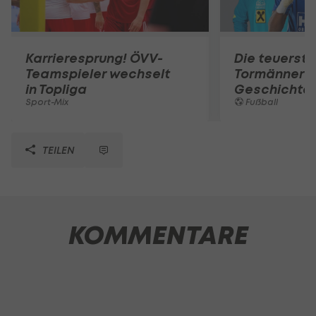
Karrieresprung! ÖVV-
Die teuerst
Teamspieler wechselt
Tormänner d
in Topliga
Geschichte
Sport-Mix
Fußball
TEILEN
KOMMENTARE