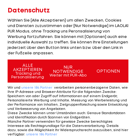
bringt Nichts im Nachhinein zu diskutieren.
Datenschutz
LAOLA1:
Kompensiert dieser Gesamtsieg deine
Wählen Sie [Alle Akzeptieren] um allen Zwecken, Cookies
bisher verpatzte Saison?
und Diensten zuzustimmen oder [Nur Notwendige] im LAOLA1
PUR Modus, ohne Tracking uns Peronsalisierung von
Werbung fortzufahren. Sie können mit [Optionen] auch eine
Fuglsang:
Nein, es ist keine Kompensation. Es zeigt
individuelle Auswahl zu treffen. Sie können Ihre Einstellungen
aber, dass ich ein gewisses Level besitze, immer
jederzeit über den Button links unten bzw. über den Link in
der Fußzeile anpassen.
alles gebe und nie aufgebe, egal wo ich fahre und
egal wie negativ über mich im Vorfeld
ALLE
NUR
AKZEPTIEREN
OPTIONEN
geschrieben wurde. Aber es ist, wie gesagt, keine
NOTWENDIGE
Tracking und
Weiter mit PUR-Abo
Personalisierung
Kompensation für einen verpassten Giro oder
eine verpasste Tour. Ich bin Rennfahrer, weil es
Wir und
unsere
186
Partner
verarbeiten personenbezogene Daten, wie
Ihre IP-Adresse und Browser-Attribute für die folgenden Zwecke
:
mir gefällt und weil ich Rennen fahren möchte.
Speichern von oder Zugriff auf Informationen auf einem Endgerät;
Personalisierte Werbung und Inhalte, Messung von Werbeleistung und
der Performance von Inhalten, Zielgruppenforschung sowie Entwicklung
LAOLA1:
Welche Ziele hast du dir für diese Saison
und Verbesserung von Angeboten
.
Diese Zwecke können unter Umständen auch
:
Genaue Standortdaten
noch gesetzt?
und Identifikation durch Scannen von Endgeräten
.
Manche Partner verwenden für gewisse Zwecke berechtigtes
Interesse als Rechtsgrundlage für die Datenverarbeitung. Details
Fuglsang:
Als nächstes fahre ich die Tour de
dazu, sowie die Möglichkeit Ihr Widerspruchsrecht auszuüben, sind hier
verfügbar
:
unsere
186
Partner