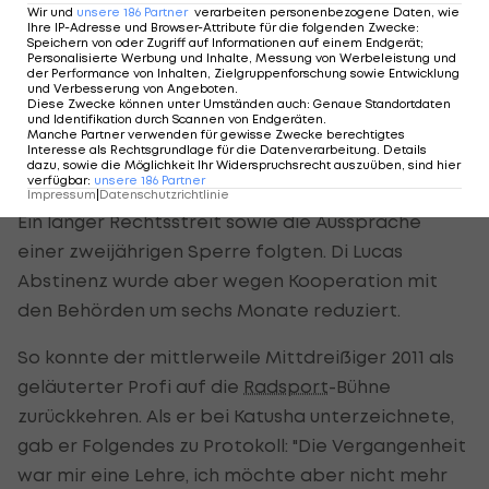
Wir und
unsere
186
Partner
verarbeiten personenbezogene Daten, wie
Eineinhalb Jahre später dann nicht mehr.
Ihre IP-Adresse und Browser-Attribute für die folgenden Zwecke
:
Speichern von oder Zugriff auf Informationen auf einem Endgerät;
Während des Giro 2009, den di Luca denkbar
Personalisierte Werbung und Inhalte, Messung von Werbeleistung und
der Performance von Inhalten, Zielgruppenforschung sowie Entwicklung
knapp hinter Denis Menchov auf Platz zwei
und Verbesserung von Angeboten
.
Diese Zwecke können unter Umständen auch
:
Genaue Standortdaten
beendete, wurde ihm die Einnahme von CERA, der
und Identifikation durch Scannen von Endgeräten
.
Manche Partner verwenden für gewisse Zwecke berechtigtes
Substanz, die unter anderem auch Bernhard Kohl
Interesse als Rechtsgrundlage für die Datenverarbeitung. Details
dazu, sowie die Möglichkeit Ihr Widerspruchsrecht auszuüben, sind hier
entlarvte, nachgewiesen.
verfügbar
:
unsere
186
Partner
Impressum
|
Datenschutzrichtlinie
Ein langer Rechtsstreit sowie die Aussprache
einer zweijährigen Sperre folgten. Di Lucas
Abstinenz wurde aber wegen Kooperation mit
den Behörden um sechs Monate reduziert.
So konnte der mittlerweile Mittdreißiger 2011 als
geläuterter Profi auf die
Radsport
-Bühne
zurückkehren. Als er bei Katusha unterzeichnete,
gab er Folgendes zu Protokoll: "Die Vergangenheit
war mir eine Lehre, ich möchte aber nicht mehr