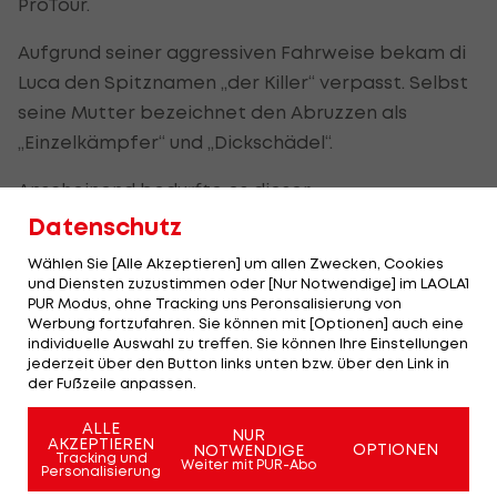
ProTour.
Aufgrund seiner aggressiven Fahrweise bekam di
Luca den Spitznamen „der Killer“ verpasst. Selbst
seine Mutter bezeichnet den Abruzzen als
„Einzelkämpfer“ und „Dickschädel“.
Anscheinend bedurfte es dieser
Charaktereigenschaften, damit sich der 168-cm-
Datenschutz
Mann 2007 endlich den großen Traum vom Giro-
Wählen Sie [Alle Akzeptieren] um allen Zwecken, Cookies
Triumph erfüllen konnte. Die Freude währte aber
und Diensten zuzustimmen oder [Nur Notwendige] im LAOLA1
PUR Modus, ohne Tracking uns Peronsalisierung von
nur ein paar Monate: Der „Oil for Drugs“-Skandal
Werbung fortzufahren. Sie können mit [Optionen] auch eine
(wieder ging es um Carlo Santuccione) erreichte
individuelle Auswahl zu treffen. Sie können Ihre Einstellungen
jederzeit über den Button links unten bzw. über den Link in
im Oktober auch di Luca, der trotz auffälliger
der Fußzeile anpassen.
Hormonwerte mit einer dreimonatigen Sperre
noch relativ glimpflich davonkam.
ALLE
NUR
AKZEPTIEREN
OPTIONEN
NOTWENDIGE
Tracking und
Weiter mit PUR-Abo
Personalisierung
CERA wird ihm zum Verhängnis