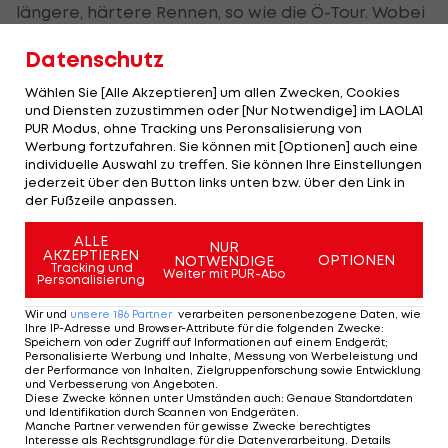
längere, härtere Rennen, so wie die Ö-Tour. Wobei
ich nicht alles auf die Ö-Tour setzen wollte, da
Datenschutz
kann ja immer viel passieren. Ich bin im Jänner zu
meiner Freundin nach Innsbruck gezogen, da hat
Wählen Sie [Alle Akzeptieren] um allen Zwecken, Cookies
und Diensten zuzustimmen oder [Nur Notwendige] im LAOLA1
sich das mit den langen Bergen naürlich
PUR Modus, ohne Tracking uns Peronsalisierung von
angeboten. Das Training dort war sicher ein
Werbung fortzufahren. Sie können mit [Optionen] auch eine
individuelle Auswahl zu treffen. Sie können Ihre Einstellungen
Pluspunkt. Taktisch gesehen, bin ich etwas ruhiger
jederzeit über den Button links unten bzw. über den Link in
geworden. Durch die Rundfahrts-Siege, die ich
der Fußzeile anpassen.
dieses Jahr gefeiert habe, kommt Routine dazu.
ALLE
NUR
Ich bin sicher gereift.
AKZEPTIEREN
OPTIONEN
NOTWENDIGE
Tracking und
Weiter mit PUR-Abo
Personalisierung
LAOLA1:
Kann man dich generell als Spätstarter
Wir und
unsere
186
Partner
verarbeiten personenbezogene Daten, wie
bezeichnen? Du bist 25, was nicht mehr so
Ihre IP-Adresse und Browser-Attribute für die folgenden Zwecke
:
Speichern von oder Zugriff auf Informationen auf einem Endgerät;
blutjung ist.
Personalisierte Werbung und Inhalte, Messung von Werbeleistung und
der Performance von Inhalten, Zielgruppenforschung sowie Entwicklung
und Verbesserung von Angeboten
.
Zoidl:
Es gibt auch in der Schule manche Leute, die
Diese Zwecke können unter Umständen auch
:
Genaue Standortdaten
und Identifikation durch Scannen von Endgeräten
.
länger brauchen, bis sie es begreifen. Wirklich
Manche Partner verwenden für gewisse Zwecke berechtigtes
Interesse als Rechtsgrundlage für die Datenverarbeitung. Details