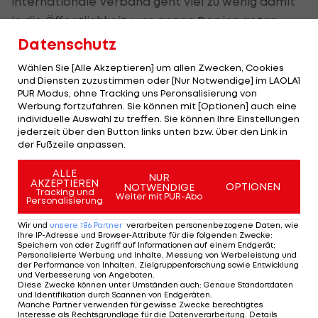
internationale Verband geht viel zu wenig damit
in die Öffentlichkeit, was gegen Doping getan
wird. Ein Budget von fünf Millionen Euro nur für die
Datenschutz
Kontrollen und mehr als 13.000 Dopingproben
Wählen Sie [Alle Akzeptieren] um allen Zwecken, Cookies
jährlich – das kann sich schon sehen lassen. Du
und Diensten zuzustimmen oder [Nur Notwendige] im LAOLA1
PUR Modus, ohne Tracking uns Peronsalisierung von
wirst nie alle finden. Die Pharmazie wird immer
Werbung fortzufahren. Sie können mit [Optionen] auch eine
einen Schritt voraus sein. Aber es gibt einfach
individuelle Auswahl zu treffen. Sie können Ihre Einstellungen
jederzeit über den Button links unten bzw. über den Link in
auch deswegen so viele positive Fälle, weil so viel
der Fußzeile anpassen.
getestet wird. Da passiert so viel im Anti-Doping-
Kampf, aber das wird zu wenig publiziert.
ALLE
NUR
AKZEPTIEREN
OPTIONEN
NOTWENDIGE
Tracking und
Weiter mit PUR-Abo
Personalisierung
LAOLA1:
Was muss passieren, damit es nächstes
Jahr auch noch eine Ö-Tour gibt?
Wir und
unsere
186
Partner
verarbeiten personenbezogene Daten, wie
Ihre IP-Adresse und Browser-Attribute für die folgenden Zwecke
:
Speichern von oder Zugriff auf Informationen auf einem Endgerät;
Riha:
Ein großer Sponsor muss her! Oder gleich
Personalisierte Werbung und Inhalte, Messung von Werbeleistung und
der Performance von Inhalten, Zielgruppenforschung sowie Entwicklung
mehrere.
und Verbesserung von Angeboten
.
Diese Zwecke können unter Umständen auch
:
Genaue Standortdaten
und Identifikation durch Scannen von Endgeräten
.
LAOLA1:
Ist das aus heutiger Sicht realistisch?
Manche Partner verwenden für gewisse Zwecke berechtigtes
Interesse als Rechtsgrundlage für die Datenverarbeitung. Details