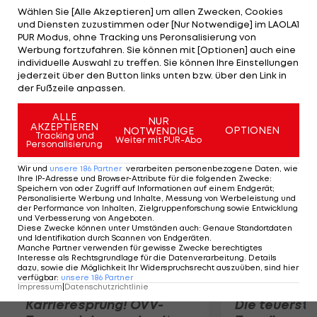
Hrinkow, David Wöhrer, Patrick Bosmann, Stefan
Wählen Sie [Alle Akzeptieren] um allen Zwecken, Cookies
und Diensten zuzustimmen oder [Nur Notwendige] im LAOLA1
Praxmarer, Martin Weiss und Florian Schipflinger.
PUR Modus, ohne Tracking uns Peronsalisierung von
"Wir fahren mit Leidenschaft und Engagement und
Werbung fortzufahren. Sie können mit [Optionen] auch eine
individuelle Auswahl zu treffen. Sie können Ihre Einstellungen
schauen, was herauskommt", so Team-Manager
jederzeit über den Button links unten bzw. über den Link in
Thomas Pupp. Ziel sei es aber, das beste der
der Fußzeile anpassen.
sechs heimischen Teams zu werden.
ALLE
NUR
AKZEPTIEREN
OPTIONEN
NOTWENDIGE
Mehr zum Thema
Tracking und
Weiter mit PUR-Abo
Personalisierung
Wir und
unsere
186
Partner
verarbeiten personenbezogene Daten, wie
Ihre IP-Adresse und Browser-Attribute für die folgenden Zwecke
:
Speichern von oder Zugriff auf Informationen auf einem Endgerät;
Personalisierte Werbung und Inhalte, Messung von Werbeleistung und
der Performance von Inhalten, Zielgruppenforschung sowie Entwicklung
und Verbesserung von Angeboten
.
Diese Zwecke können unter Umständen auch
:
Genaue Standortdaten
und Identifikation durch Scannen von Endgeräten
.
Manche Partner verwenden für gewisse Zwecke berechtigtes
Interesse als Rechtsgrundlage für die Datenverarbeitung. Details
dazu, sowie die Möglichkeit Ihr Widerspruchsrecht auszuüben, sind hier
verfügbar
:
unsere
186
Partner
Impressum
|
Datenschutzrichtlinie
Karrieresprung! ÖVV-
Die teuerst