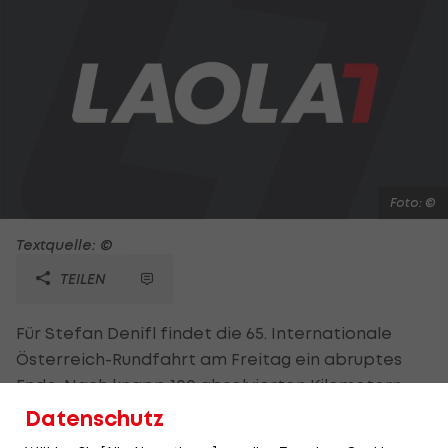
Foto: ©
Textquelle: ©
TEILEN
Für Stefan Denifl findet die 65. Internationale
Österreich-Rundfahrt am Freitag ein abruptes
Ende. Nach knapp 100 absolvierten Kilometern
auf der 6.Etappe ist der IAM-Profi zusammen mit
Datenschutz
Fahrern der Teams MTN Qhubeka und