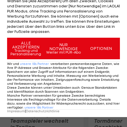
Wählen Sie [Alle Akzeptieren] um allen Zwecken, Cookies
Gourmetfein in einen Sturz des Hauptfeldes
und Diensten zuzustimmen oder [Nur Notwendige] im LAOLA1
verwickelt. Der Tiroler kann die Etappe nicht
PUR Modus, ohne Tracking uns Peronsalisierung von
Werbung fortzufahren. Sie können mit [Optionen] auch eine
fortsetzen und muss mit Verdacht auf
individuelle Auswahl zu treffen. Sie können Ihre Einstellungen
Schlüsselbeinbruch per Krankenwagen ins Spital
jederzeit über den Button links unten bzw. über den Link in
der Fußzeile anpassen.
gebracht werden.
ALLE
NUR
AKZEPTIEREN
Mehr zum Thema
OPTIONEN
NOTWENDIGE
Tracking und
Weiter mit PUR-Abo
Personalisierung
Wir und
unsere
186
Partner
verarbeiten personenbezogene Daten, wie
Ihre IP-Adresse und Browser-Attribute für die folgenden Zwecke
:
Speichern von oder Zugriff auf Informationen auf einem Endgerät;
Personalisierte Werbung und Inhalte, Messung von Werbeleistung und
der Performance von Inhalten, Zielgruppenforschung sowie Entwicklung
und Verbesserung von Angeboten
.
Diese Zwecke können unter Umständen auch
:
Genaue Standortdaten
und Identifikation durch Scannen von Endgeräten
.
Manche Partner verwenden für gewisse Zwecke berechtigtes
Interesse als Rechtsgrundlage für die Datenverarbeitung. Details
dazu, sowie die Möglichkeit Ihr Widerspruchsrecht auszuüben, sind hier
verfügbar
:
unsere
186
Partner
Impressum
|
Datenschutzrichtlinie
Karrieresprung! ÖVV-
Die teuerst
Teamspieler wechselt
Tormänner d