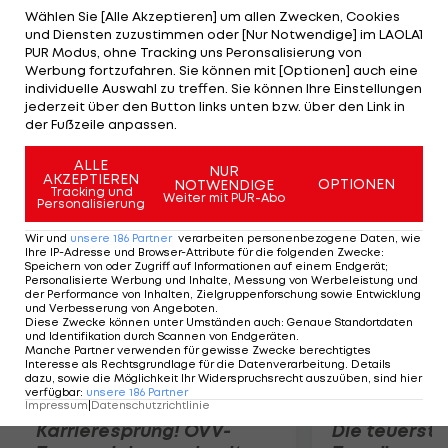
Österreicher wird Thomas Rohregger als
Wählen Sie [Alle Akzeptieren] um allen Zwecken, Cookies
und Diensten zuzustimmen oder [Nur Notwendige] im LAOLA1
Siebenter, zudem gewinnt Georg Preidler das
PUR Modus, ohne Tracking uns Peronsalisierung von
Bergtrikot. Auf der Schlussetappe setzt sich
Werbung fortzufahren. Sie können mit [Optionen] auch eine
individuelle Auswahl zu treffen. Sie können Ihre Einstellungen
Daniele Colli (TT1) durch, womit er für den
jederzeit über den Button links unten bzw. über den Link in
siebenten italienischen Sieg am achten
der Fußzeile anpassen.
Wettkampftag sorgt.
ALLE
NUR
AKZEPTIEREN
OPTIONEN
NOTWENDIGE
Mehr zum Thema
Tracking und
Weiter mit PUR-Abo
Personalisierung
Wir und
unsere
186
Partner
verarbeiten personenbezogene Daten, wie
Ihre IP-Adresse und Browser-Attribute für die folgenden Zwecke
:
Speichern von oder Zugriff auf Informationen auf einem Endgerät;
Personalisierte Werbung und Inhalte, Messung von Werbeleistung und
der Performance von Inhalten, Zielgruppenforschung sowie Entwicklung
und Verbesserung von Angeboten
.
Diese Zwecke können unter Umständen auch
:
Genaue Standortdaten
und Identifikation durch Scannen von Endgeräten
.
Manche Partner verwenden für gewisse Zwecke berechtigtes
Interesse als Rechtsgrundlage für die Datenverarbeitung. Details
dazu, sowie die Möglichkeit Ihr Widerspruchsrecht auszuüben, sind hier
verfügbar
:
unsere
186
Partner
Impressum
|
Datenschutzrichtlinie
Karrieresprung! ÖVV-
Die teuerst