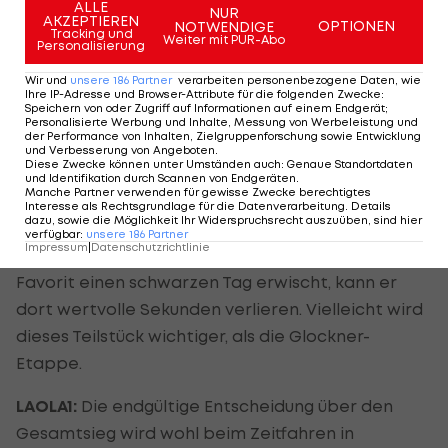
bewältigen kann. Aber natürlich werde ich
ALLE
NUR
AKZEPTIEREN
OPTIONEN
NOTWENDIGE
versuchen, zu gewinnen.
Tracking und
Weiter mit PUR-Abo
Personalisierung
LAOLA1:
Neben dem Horn ist vor allem die fünfte
Wir und
unsere
186
Partner
verarbeiten personenbezogene Daten, wie
Ihre IP-Adresse und Browser-Attribute für die folgenden Zwecke
:
Etappe mit dem Ziel am Sonntagberg
Speichern von oder Zugriff auf Informationen auf einem Endgerät;
Personalisierte Werbung und Inhalte, Messung von Werbeleistung und
interessant. Der Schlussanstieg ist kurz, aber steil.
der Performance von Inhalten, Zielgruppenforschung sowie Entwicklung
und Verbesserung von Angeboten
.
Könnte dieser für die Gesamtwertung
Diese Zwecke können unter Umständen auch
:
Genaue Standortdaten
und Identifikation durch Scannen von Endgeräten
.
entscheidend werden?
Manche Partner verwenden für gewisse Zwecke berechtigtes
Interesse als Rechtsgrundlage für die Datenverarbeitung. Details
dazu, sowie die Möglichkeit Ihr Widerspruchsrecht auszuüben, sind hier
König:
Ich glaube nicht, dass dort der Kampf um
verfügbar
:
unsere
186
Partner
Impressum
|
Datenschutzrichtlinie
das Gelbe Trikot entschieden wird. Aber wenn ein
Favorit einen schwarzen Tag erwischt, kann er
dort wertvolle Sekunden verlieren. Vielleicht wird
dieses Teilstück wichtiger, als die Glockner-
Etappe.
LAOLA1:
Die endgültige Entscheidung über den
Gesamtsieg wird wohl beim Zeitfahren in