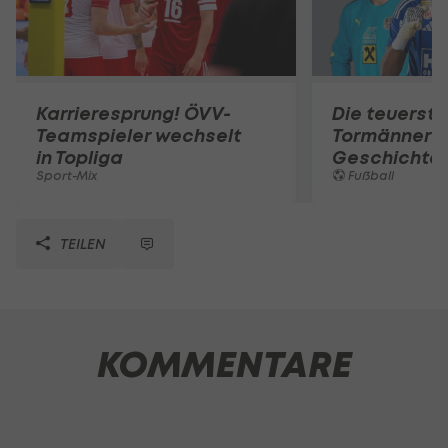
Karrieresprung! ÖVV-
Die teuerst
Teamspieler wechselt
Tormänner d
in Topliga
Geschichte
Sport-Mix
Fußball
TEILEN
KOMMENTARE