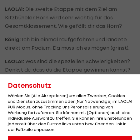
LAOLA1:
Die zweite Etappe mit dem Ziel am
Kitzbüheler Horn wird sehr wichtig für das
Gesamtklassement. Wie gefällt dir das Horn?
König:
Ich bin einmal raufgefahren und landete
direkt am Podium. Da muss ich es mögen (grinst).
LAOLA1:
Was sind die speziellen Schwierigkeiten?
Denkst du, dass du die Etappe gewinnen kannst?
König:
Das Horn ist ein wirklich harter Berg. Du
Datenschutz
musst sehr intelligent und clever fahren. Wenn du
Wählen Sie [Alle Akzeptieren] um allen Zwecken, Cookies
nicht die beste Form hast und klug fährst, kannst
und Diensten zuzustimmen oder [Nur Notwendige] im LAOLA1
PUR Modus, ohne Tracking uns Peronsalisierung von
du auch ein relativ gutes Resultat erzielen. Ich bin
Werbung fortzufahren. Sie können mit [Optionen] auch eine
seit meiner Verletzungspause noch keine
individuelle Auswahl zu treffen. Sie können Ihre Einstellungen
jederzeit über den Button links unten bzw. über den Link in
Bergankunft gefahren. Deswegen bin ich nicht
der Fußzeile anpassen.
sicher, wie gut ich so einen steilen Anstieg