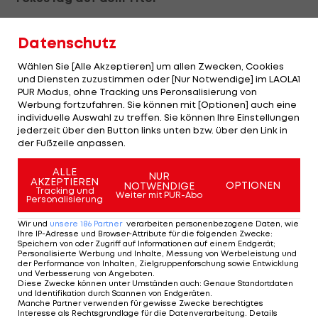
Während Sauser seinen dritten WM-Titel
Datenschutz
bejubelte, wusste der knapp geschlagene Lakata
nicht so recht, ob er sich mehr über Silber freuen
Wählen Sie [Alle Akzeptieren] um allen Zwecken, Cookies
und Diensten zuzustimmen oder [Nur Notwendige] im LAOLA1
oder über den knapp verpassten Sieg ärgern
PUR Modus, ohne Tracking uns Peronsalisierung von
sollte.
Werbung fortzufahren. Sie können mit [Optionen] auch eine
individuelle Auswahl zu treffen. Sie können Ihre Einstellungen
jederzeit über den Button links unten bzw. über den Link in
"Irgendwie ist es schade, aber irgendwie muss ich
der Fußzeile anpassen.
mich auch über den zweiten Platz freuen. Ich bin
ALLE
echt zufrieden, aber daheim wieder Zweiter zu
NUR
AKZEPTIEREN
OPTIONEN
NOTWENDIGE
Tracking und
werden, ist schon hart. Der Fokus lag schon auf
Weiter mit PUR-Abo
Personalisierung
dem Titel", sagte Europameister Lakata, der
Wir und
unsere
186
Partner
verarbeiten personenbezogene Daten, wie
betonte, dass er mit der Medaille sein Ziel aber
Ihre IP-Adresse und Browser-Attribute für die folgenden Zwecke
:
Speichern von oder Zugriff auf Informationen auf einem Endgerät;
auf jeden Fall erreicht habe.
Personalisierte Werbung und Inhalte, Messung von Werbeleistung und
der Performance von Inhalten, Zielgruppenforschung sowie Entwicklung
und Verbesserung von Angeboten
.
Im Damenrennen über 85 km diktierte Dahle
Diese Zwecke können unter Umständen auch
:
Genaue Standortdaten
und Identifikation durch Scannen von Endgeräten
.
Flesjaa von Beginn an das Tempo. Die 40-jährige
Manche Partner verwenden für gewisse Zwecke berechtigtes
Interesse als Rechtsgrundlage für die Datenverarbeitung. Details