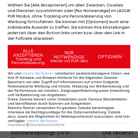
und Übergabe von Blutbeuteln während der Tour
Wählen Sie [Alle Akzeptieren] um allen Zwecken, Cookies
und Diensten zuzustimmen oder [Nur Notwendige] im LAOLA1
de France 2005 nicht die Wahrheit gesagt zu
PUR Modus, ohne Tracking uns Peronsalisierung von
haben. Die Hauptbelastungszeugin Gerlinde
Werbung fortzufahren. Sie können mit [Optionen] auch eine
individuelle Auswahl zu treffen. Sie können Ihre Einstellungen
Mayer, Ehefrau von Ex-ÖSV-Coach Walter Mayer,
jederzeit über den Button links unten bzw. über den Link in
revidierte ihre Aussage und entlastete Totschnig
der Fußzeile anpassen.
damit. Das Urteil ist noch nicht rechtskräftig.
ALLE
NUR
AKZEPTIEREN
OPTIONEN
NOTWENDIGE
Mehr zum Thema
Tracking und
Weiter mit PUR-Abo
Personalisierung
Wir und
unsere
186
Partner
verarbeiten personenbezogene Daten, wie
Ihre IP-Adresse und Browser-Attribute für die folgenden Zwecke
:
Speichern von oder Zugriff auf Informationen auf einem Endgerät;
Personalisierte Werbung und Inhalte, Messung von Werbeleistung und
der Performance von Inhalten, Zielgruppenforschung sowie Entwicklung
und Verbesserung von Angeboten
.
Diese Zwecke können unter Umständen auch
:
Genaue Standortdaten
und Identifikation durch Scannen von Endgeräten
.
Manche Partner verwenden für gewisse Zwecke berechtigtes
Interesse als Rechtsgrundlage für die Datenverarbeitung. Details
dazu, sowie die Möglichkeit Ihr Widerspruchsrecht auszuüben, sind hier
verfügbar
:
unsere
186
Partner
Impressum
|
Datenschutzrichtlinie
Karrieresprung! ÖVV-
Die teuerst