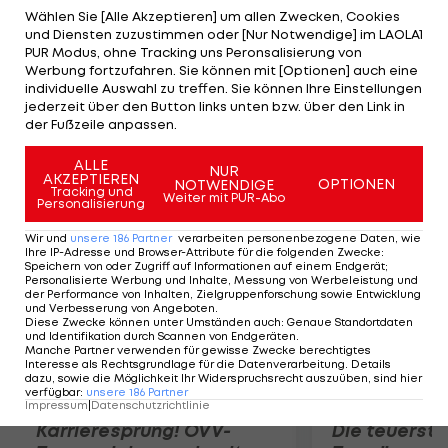
Paulinho (TST/+11 sec) und Bauke Mollema (BLA/+29)
Wählen Sie [Alle Akzeptieren] um allen Zwecken, Cookies
und Diensten zuzustimmen oder [Nur Notwendige] im LAOLA1
landen auf den weiteren Plätzen. Marco Haller
PUR Modus, ohne Tracking uns Peronsalisierung von
kommt als 110. ins Ziel, Bernhard Eisel wird 132. Mit
Werbung fortzufahren. Sie können mit [Optionen] auch eine
individuelle Auswahl zu treffen. Sie können Ihre Einstellungen
dem Tagessieg übernimmt Boasson Hagen auch
jederzeit über den Button links unten bzw. über den Link in
die Gesamtführung seines Landsmannes
der Fußzeile anpassen.
Alexander Kristoff (KAT).
ALLE
NUR
AKZEPTIEREN
OPTIONEN
NOTWENDIGE
Mehr zum Thema
Tracking und
Weiter mit PUR-Abo
Personalisierung
Wir und
unsere
186
Partner
verarbeiten personenbezogene Daten, wie
Ihre IP-Adresse und Browser-Attribute für die folgenden Zwecke
:
Speichern von oder Zugriff auf Informationen auf einem Endgerät;
Personalisierte Werbung und Inhalte, Messung von Werbeleistung und
der Performance von Inhalten, Zielgruppenforschung sowie Entwicklung
und Verbesserung von Angeboten
.
Diese Zwecke können unter Umständen auch
:
Genaue Standortdaten
und Identifikation durch Scannen von Endgeräten
.
Manche Partner verwenden für gewisse Zwecke berechtigtes
Interesse als Rechtsgrundlage für die Datenverarbeitung. Details
dazu, sowie die Möglichkeit Ihr Widerspruchsrecht auszuüben, sind hier
verfügbar
:
unsere
186
Partner
Impressum
|
Datenschutzrichtlinie
Karrieresprung! ÖVV-
Die teuerst