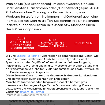
zehnte Saisonsieg bzw. der zehnte Erfolg in
Wählen Sie [Alle Akzeptieren] um allen Zwecken, Cookies
und Diensten zuzustimmen oder [Nur Notwendige] im LAOLA1
Kalifornien. Im Gesamtklassement gibt es keine
PUR Modus, ohne Tracking uns Peronsalisierung von
Änderungen. Tejay van Garderen (BMC) krönt sich
Werbung fortzufahren. Sie können mit [Optionen] auch eine
individuelle Auswahl zu treffen. Sie können Ihre Einstellungen
erstmals zum Rundfahrt-Sieger und verweist
jederzeit über den Button links unten bzw. über den Link in
Michael Rogers (TST/+1:47 min) und Janier Acevedo
der Fußzeile anpassen.
(JSH/+3:26) auf die Plätze.
ALLE
NUR
AKZEPTIEREN
OPTIONEN
NOTWENDIGE
Mehr zum Thema
Tracking und
Weiter mit PUR-Abo
Personalisierung
Wir und
unsere
186
Partner
verarbeiten personenbezogene Daten, wie
Ihre IP-Adresse und Browser-Attribute für die folgenden Zwecke
:
Speichern von oder Zugriff auf Informationen auf einem Endgerät;
Personalisierte Werbung und Inhalte, Messung von Werbeleistung und
der Performance von Inhalten, Zielgruppenforschung sowie Entwicklung
und Verbesserung von Angeboten
.
Diese Zwecke können unter Umständen auch
:
Genaue Standortdaten
und Identifikation durch Scannen von Endgeräten
.
Manche Partner verwenden für gewisse Zwecke berechtigtes
Interesse als Rechtsgrundlage für die Datenverarbeitung. Details
dazu, sowie die Möglichkeit Ihr Widerspruchsrecht auszuüben, sind hier
verfügbar
:
unsere
186
Partner
Impressum
|
Datenschutzrichtlinie
Karrieresprung! ÖVV-
Die teuerst