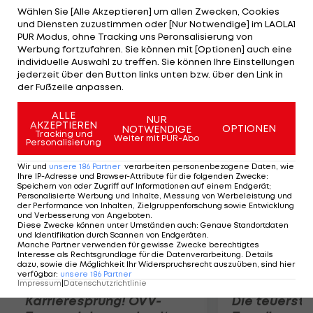
den tragischen Vorfall. Vorläufig ist die
Wählen Sie [Alle Akzeptieren] um allen Zwecken, Cookies
und Diensten zuzustimmen oder [Nur Notwendige] im LAOLA1
Todesursache noch unbekannt. Wahrscheinlich ist
PUR Modus, ohne Tracking uns Peronsalisierung von
der 73-Jährige einem Herzinfarkt erlegen. Eine
Werbung fortzufahren. Sie können mit [Optionen] auch eine
individuelle Auswahl zu treffen. Sie können Ihre Einstellungen
Autopsie soll Aufschluss bringen. Erkuyumcu war
jederzeit über den Button links unten bzw. über den Link in
Mitglied der Schiedsrichterkommission des
der Fußzeile anpassen.
Amateurbox-Verbandes. (AIBA).
ALLE
NUR
AKZEPTIEREN
OPTIONEN
NOTWENDIGE
Mehr zum Thema
Tracking und
Weiter mit PUR-Abo
Personalisierung
Wir und
unsere
186
Partner
verarbeiten personenbezogene Daten, wie
Ihre IP-Adresse und Browser-Attribute für die folgenden Zwecke
:
Speichern von oder Zugriff auf Informationen auf einem Endgerät;
Personalisierte Werbung und Inhalte, Messung von Werbeleistung und
der Performance von Inhalten, Zielgruppenforschung sowie Entwicklung
und Verbesserung von Angeboten
.
Diese Zwecke können unter Umständen auch
:
Genaue Standortdaten
und Identifikation durch Scannen von Endgeräten
.
Manche Partner verwenden für gewisse Zwecke berechtigtes
Interesse als Rechtsgrundlage für die Datenverarbeitung. Details
dazu, sowie die Möglichkeit Ihr Widerspruchsrecht auszuüben, sind hier
verfügbar
:
unsere
186
Partner
Impressum
|
Datenschutzrichtlinie
Karrieresprung! ÖVV-
Die teuerst