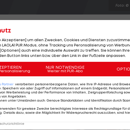
Foto: ©
hutz
le Akzeptieren] um allen Zwecken, Cookies und Diensten zuzustimme
 LAOLA1 PUR Modus, ohne Tracking uns Peronsalisierung von Werbung
reicher Stars der britischen Musikhistorie dominierten
[Optionen] auch eine individuelle Auswahl zu treffen. Sie können Ihre
mpischen Sommerspiele in London beendet. IOC-
den Button links unten bzw. über den Link in der Fußzeile anpassen.
haltend positives Resümee und spricht von "fröhlichen
ZEPTIEREN
NUR NOTWENDIGE
OPTI
 Feier wird die olympische Flagge symbolisch an Rio d
Personalisierung
Weiter mit PUR-Abo
dt der Sommerspiele 2016, ehe das Feuer im
6
Partner
verarbeiten personenbezogene Daten, wie Ihre IP-Adresse und Browser-
e
:
Speichern von oder Zugriff auf Informationen auf einem Endgerät; Personalisi
von Werbeleistung und der Performance von Inhalten, Zielgruppenforschung sow
g von Angeboten
.
nnen unter Umständen auch
:
Genaue Standortdaten und Identifikation durch Sca
erwenden für gewisse Zwecke berechtigtes Interesse als Rechtsgrundlage für d
. Details dazu, sowie die Möglichkeit Ihr Widerspruchsrecht auszuüben, sind hie
r
chutzrichtlinie