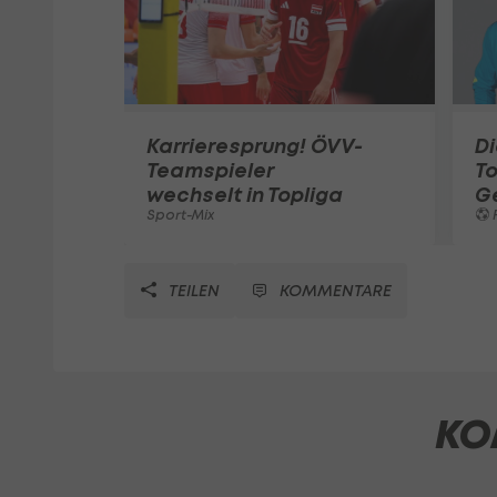
Karrieresprung! ÖVV-
Di
Teamspieler
T
wechselt in Topliga
G
Sport-Mix
F
TEILEN
KOMMENTARE
KO