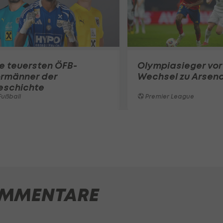
e teuersten ÖFB-
Olympiasieger vor
ormänner der
Wechsel zu Arsena
eschichte
ußball
Premier League
MMENTARE