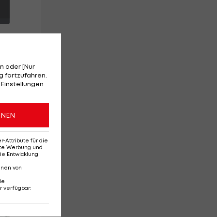
n oder [Nur
 fortzufahren.
 Einstellungen
ONEN
e
Attribute für die
erte Werbung und
ie Entwicklung
nnen von
ie
r verfügbar
:
Red-Bull-Rückkehr?
Ten