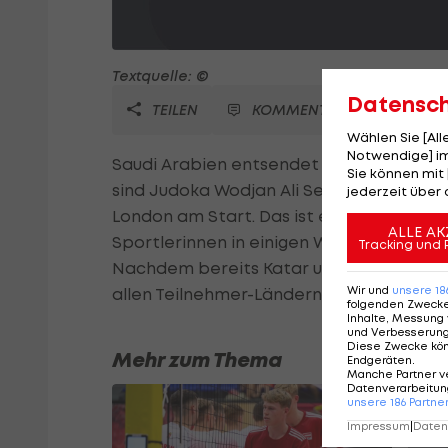
Textquelle: ©
Datensc
TEILEN
KOMMENTARE
Wählen Sie [Al
Notwendige] im
Saudi Arabien entsendet erstmals Fraue
Sie können mit 
sind Judoka Wodjan Ali Seraj Abdulrahim
jederzeit über 
London am Start. Das ist eine sehr positi
ALLE AK
Sportlerinnen in einigen Wochen in Lon
Tracking und 
Nachdem bereits Katar und Brunei Athlet
Wir und
unsere
18
allen Teilnehmer-Ländern dabei.
folgenden Zweck
Inhalte, Messung 
und Verbesserun
Diese Zwecke kö
Mehr zum Thema
Endgeräten
.
Manche Partner v
Datenverarbeitung
unsere
186
Partne
Impressum
|
Datens