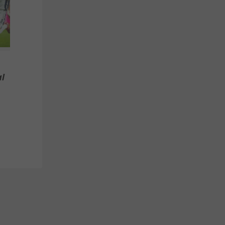
Das sagt Christoph
Se
Freund
Da
Ba
l
Deutsche Bundesliga
Te
3
3