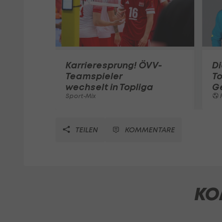
Karrieresprung! ÖVV-
Di
Teamspieler
T
wechselt in Topliga
G
Sport-Mix
F
TEILEN
KOMMENTARE
KO