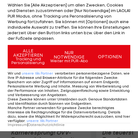
auf bis zu 30 Grad. "Wahrscheinlich bleibt es
Wählen Sie [Alle Akzeptieren] um allen Zwecken, Cookies
und Diensten zuzustimmen oder [Nur Notwendige] im LAOLA1
während der Eröffnungszeremonie (am Freitag;
PUR Modus, ohne Tracking uns Peronsalisierung von
Anm.) trocken, es gibt eine kleine Gefahr von
Werbung fortzufahren. Sie können mit [Optionen] auch eine
individuelle Auswahl zu treffen. Sie können Ihre Einstellungen
einzelnen Schauern", erklärt Helen Rossington vom
jederzeit über den Button links unten bzw. über den Link in
Wetterdienst "MeteoGroup". Die Temperaturen
der Fußzeile anpassen.
sollen aber etwas zurückgehen.
ALLE
NUR
AKZEPTIEREN
OPTIONEN
NOTWENDIGE
Mehr zum Thema
Tracking und
Weiter mit PUR-Abo
Personalisierung
Wir und
unsere
186
Partner
verarbeiten personenbezogene Daten, wie
Ihre IP-Adresse und Browser-Attribute für die folgenden Zwecke
:
Speichern von oder Zugriff auf Informationen auf einem Endgerät;
Personalisierte Werbung und Inhalte, Messung von Werbeleistung und
der Performance von Inhalten, Zielgruppenforschung sowie Entwicklung
und Verbesserung von Angeboten
.
Diese Zwecke können unter Umständen auch
:
Genaue Standortdaten
und Identifikation durch Scannen von Endgeräten
.
Manche Partner verwenden für gewisse Zwecke berechtigtes
Interesse als Rechtsgrundlage für die Datenverarbeitung. Details
dazu, sowie die Möglichkeit Ihr Widerspruchsrecht auszuüben, sind hier
verfügbar
:
unsere
186
Partner
Impressum
|
Datenschutzrichtlinie
Karrieresprung! ÖVV-
Die teuerst