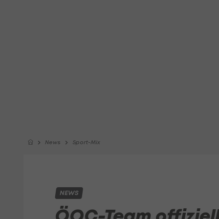
News
Sport-Mix
NEWS
ÖOC-Team offiziel