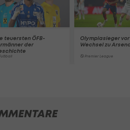
e teuersten ÖFB-
Olympiasieger vor
ormänner der
Wechsel zu Arsena
eschichte
ußball
Premier League
MMENTARE