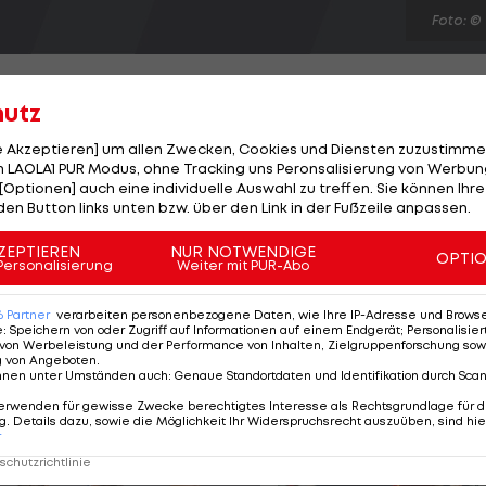
Foto: ©
hutz
le Akzeptieren] um allen Zwecken, Cookies und Diensten zuzustimme
 LAOLA1 PUR Modus, ohne Tracking uns Peronsalisierung von Werbung
en Spiele in London wurde am Montag von
[Optionen] auch eine individuelle Auswahl zu treffen. Sie können Ihre
er Hofburg offiziell verabschiedet. "Ich will Sie
den Button links unten bzw. über den Link in der Fußzeile anpassen.
ympia ermutigen. Wie immer es ausfällt, Sie haben sich
ZEPTIEREN
NUR NOTWENDIGE
OPTI
en und wir haben die Daumen gedrückt. Gehen Sie mit
Personalisierung
Weiter mit PUR-Abo
st um", sagte Fischer in Anwesenheit von 39 der 70
6
Partner
verarbeiten personenbezogene Daten, wie Ihre IP-Adresse und Browser-
e
:
Speichern von oder Zugriff auf Informationen auf einem Endgerät; Personalisi
von Werbeleistung und der Performance von Inhalten, Zielgruppenforschung sow
g von Angeboten
.
nnen unter Umständen auch
:
Genaue Standortdaten und Identifikation durch Sca
erwenden für gewisse Zwecke berechtigtes Interesse als Rechtsgrundlage für d
. Details dazu, sowie die Möglichkeit Ihr Widerspruchsrecht auszuüben, sind hie
r
chutzrichtlinie