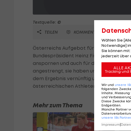
Textquelle: ©
Datensc
TEILEN
KOMMENTARE
Wählen Sie [Al
Notwendige] im
Österreichs Aufgebot für die Olympisch
Sie können mit 
Bundespräsident Heinz Fischer in der Wien
jederzeit über 
anspornen und auch für die Zeit nach Ol
ALLE AK
angestrengt, sie haben unsere Sympathi
Tracking und 
dem Ergebnis vernünftig und selbstbewus
Wir und
unsere
18
österreichischen Athleten.
folgenden Zweck
Inhalte, Messung 
und Verbesserun
Diese Zwecke kö
Mehr zum Thema
Endgeräten
.
Manche Partner v
Datenverarbeitung
unsere
186
Partne
Impressum
|
Datens