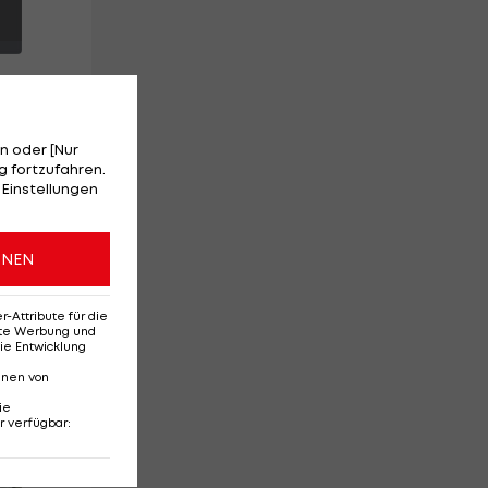
n oder [Nur
 fortzufahren.
 Einstellungen
ONEN
Attribute für die
erte Werbung und
ie Entwicklung
nnen von
ie
r verfügbar
:
Red-Bull-Rückkehr?
Ten