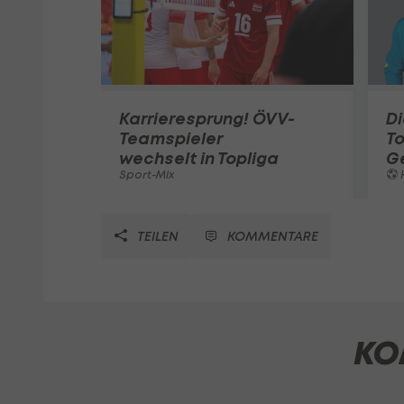
Karrieresprung! ÖVV-
Di
Teamspieler
T
wechselt in Topliga
G
Sport-Mix
F
TEILEN
KOMMENTARE
KO