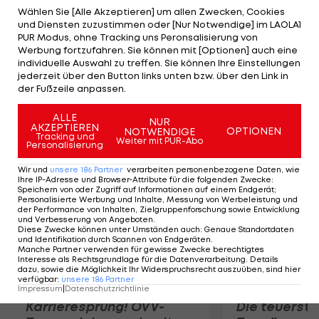
geschwenkt. Brasiliens Sportler waren mit
Wählen Sie [Alle Akzeptieren] um allen Zwecken, Cookies
und Diensten zuzustimmen oder [Nur Notwendige] im LAOLA1
demselben Flug heimgekehrt. Am Dienstag wurde
PUR Modus, ohne Tracking uns Peronsalisierung von
die Fahne zur offiziellen Empfangsfeier in
Werbung fortzufahren. Sie können mit [Optionen] auch eine
individuelle Auswahl zu treffen. Sie können Ihre Einstellungen
Brasiliens administrative Hauptstadt Brasilia
jederzeit über den Button links unten bzw. über den Link in
gebracht. Für diese Feier war auch
der Fußzeile anpassen.
Staatspräsidentin Dilma Rousseff angesagt.
ALLE
NUR
AKZEPTIEREN
OPTIONEN
NOTWENDIGE
Mehr zum Thema
Tracking und
Weiter mit PUR-Abo
Personalisierung
Wir und
unsere
186
Partner
verarbeiten personenbezogene Daten, wie
Ihre IP-Adresse und Browser-Attribute für die folgenden Zwecke
:
Speichern von oder Zugriff auf Informationen auf einem Endgerät;
Personalisierte Werbung und Inhalte, Messung von Werbeleistung und
der Performance von Inhalten, Zielgruppenforschung sowie Entwicklung
und Verbesserung von Angeboten
.
Diese Zwecke können unter Umständen auch
:
Genaue Standortdaten
und Identifikation durch Scannen von Endgeräten
.
Manche Partner verwenden für gewisse Zwecke berechtigtes
Interesse als Rechtsgrundlage für die Datenverarbeitung. Details
dazu, sowie die Möglichkeit Ihr Widerspruchsrecht auszuüben, sind hier
verfügbar
:
unsere
186
Partner
Impressum
|
Datenschutzrichtlinie
Karrieresprung! ÖVV-
Die teuerst