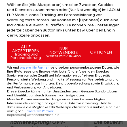
Übertragungen von der Insel Platz machen. Bei
Wählen Sie [Alle Akzeptieren] um allen Zwecken, Cookies
und Diensten zuzustimmen oder [Nur Notwendige] im LAOLA1
bisherigen Kollisionen, wie beispielsweise
PUR Modus, ohne Tracking uns Peronsalisierung von
während der WM 2010, wurde sie nach hinten
Werbung fortzufahren. Sie können mit [Optionen] auch eine
individuelle Auswahl zu treffen. Sie können Ihre Einstellungen
verschoben. Warum das diesmal nicht praktiziert
jederzeit über den Button links unten bzw. über den Link in
wird, dazu wollte ein "Lindenstraßen"-Sprecher
der Fußzeile anpassen.
nichts sagen.
ALLE
NUR
AKZEPTIEREN
OPTIONEN
NOTWENDIGE
Mehr zum Thema
Tracking und
Weiter mit PUR-Abo
Personalisierung
Wir und
unsere
186
Partner
verarbeiten personenbezogene Daten, wie
Ihre IP-Adresse und Browser-Attribute für die folgenden Zwecke
:
Speichern von oder Zugriff auf Informationen auf einem Endgerät;
Personalisierte Werbung und Inhalte, Messung von Werbeleistung und
der Performance von Inhalten, Zielgruppenforschung sowie Entwicklung
und Verbesserung von Angeboten
.
Diese Zwecke können unter Umständen auch
:
Genaue Standortdaten
und Identifikation durch Scannen von Endgeräten
.
Manche Partner verwenden für gewisse Zwecke berechtigtes
Interesse als Rechtsgrundlage für die Datenverarbeitung. Details
dazu, sowie die Möglichkeit Ihr Widerspruchsrecht auszuüben, sind hier
verfügbar
:
unsere
186
Partner
Impressum
|
Datenschutzrichtlinie
Karrieresprung! ÖVV-
Die teuerst