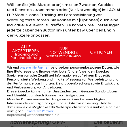
Bronze noch 18.000. In Deutschland schüttet das
Wählen Sie [Alle Akzeptieren] um allen Zwecken, Cookies
und Diensten zuzustimmen oder [Nur Notwendige] im LAOLA1
Nationale Olympische Komitee (NOK) keine
PUR Modus, ohne Tracking uns Peronsalisierung von
Prämien aus. Dafür zahlt die Sporthilfe 15.000 Euro
Werbung fortzufahren. Sie können mit [Optionen] auch eine
individuelle Auswahl zu treffen. Sie können Ihre Einstellungen
für Gold. In der Schweiz zahlt das NOK über 33.000.
jederzeit über den Button links unten bzw. über den Link in
Am meisten bekommen mit 203.000 Euro die
der Fußzeile anpassen.
Kasachen.
ALLE
NUR
AKZEPTIEREN
OPTIONEN
NOTWENDIGE
Mehr zum Thema
Tracking und
Weiter mit PUR-Abo
Personalisierung
Wir und
unsere
186
Partner
verarbeiten personenbezogene Daten, wie
Ihre IP-Adresse und Browser-Attribute für die folgenden Zwecke
:
Speichern von oder Zugriff auf Informationen auf einem Endgerät;
Personalisierte Werbung und Inhalte, Messung von Werbeleistung und
der Performance von Inhalten, Zielgruppenforschung sowie Entwicklung
und Verbesserung von Angeboten
.
Diese Zwecke können unter Umständen auch
:
Genaue Standortdaten
und Identifikation durch Scannen von Endgeräten
.
Manche Partner verwenden für gewisse Zwecke berechtigtes
Interesse als Rechtsgrundlage für die Datenverarbeitung. Details
dazu, sowie die Möglichkeit Ihr Widerspruchsrecht auszuüben, sind hier
verfügbar
:
unsere
186
Partner
Impressum
|
Datenschutzrichtlinie
Karrieresprung! ÖVV-
Die teuerst