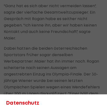
"Ganz hat es sich aber nicht vermeiden lassen",
sagte der vierfache Gesamtweltcupsieger. Ein
Gespräch mit Rogan habe es seither nicht
gegeben. "Ich kenne ihn, aber wir haben keinen
Kontakt und auch keine Freundschaft", sagte
Maier.
Dabei hatten die beiden österreichischen
Sportstars früher sogar denselben
Werbepartner. Maier hat ihn immer noch. Rogan
scheiterte nach seinen Aussagen am
angestrebten Einzug ins Olympia-Finale. Der 30-
jährige Wiener wurde bei seinen letzten
Olympischen Spielen wegen eines Wendefehlers
über 200 m Lagen disqualifiziert. "Einer hält dem
Druck mehr stand, ein anderer weniger", meinte
Datenschutz
Maier.