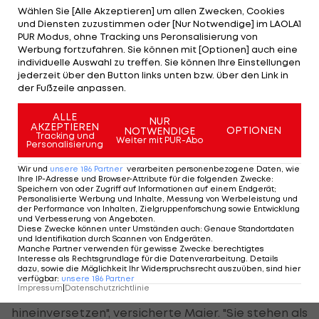
Wählen Sie [Alle Akzeptieren] um allen Zwecken, Cookies
und Diensten zuzustimmen oder [Nur Notwendige] im LAOLA1
Maier drückt die Daumen
PUR Modus, ohne Tracking uns Peronsalisierung von
Werbung fortzufahren. Sie können mit [Optionen] auch eine
Durch das Interview habe sich Rogan vor seinem
individuelle Auswahl zu treffen. Sie können Ihre Einstellungen
jederzeit über den Button links unten bzw. über den Link in
wahrscheinlich letzten großen Rennen noch
der Fußzeile anpassen.
einmal Druck auferlegt. "Wenn man so etwas
macht, kann man vielleicht nicht so befreit an
ALLE
NUR
AKZEPTIEREN
OPTIONEN
NOTWENDIGE
den Start gehen", sagte Maier. "Im Nachhinein
Tracking und
Weiter mit PUR-Abo
Personalisierung
denkt er sicher, dass es unnötig war."
Wir und
unsere
186
Partner
verarbeiten personenbezogene Daten, wie
Ihre IP-Adresse und Browser-Attribute für die folgenden Zwecke
:
Ganz befreit werden auch Schuring/Schwarz im
Speichern von oder Zugriff auf Informationen auf einem Endgerät;
Personalisierte Werbung und Inhalte, Messung von Werbeleistung und
Finale im Kajak-Zweier nicht am Start stehen.
der Performance von Inhalten, Zielgruppenforschung sowie Entwicklung
und Verbesserung von Angeboten
.
Mittlerweile lastet fast die gesamte
Diese Zwecke können unter Umständen auch
:
Genaue Standortdaten
und Identifikation durch Scannen von Endgeräten
.
Medaillenhoffnung Österreichs bei den Spielen in
Manche Partner verwenden für gewisse Zwecke berechtigtes
Interesse als Rechtsgrundlage für die Datenverarbeitung. Details
London auf ihren breiten Schultern.
dazu, sowie die Möglichkeit Ihr Widerspruchsrecht auszuüben, sind hier
verfügbar
:
unsere
186
Partner
Impressum
|
Datenschutzrichtlinie
"Ich kann mich da als Sportler gut
hineinversetzen", versicherte Maier. "Sie stehen als