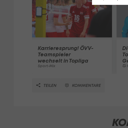
Karrieresprung! ÖVV-
Di
Teamspieler
T
wechselt in Topliga
G
Sport-Mix
F
TEILEN
KOMMENTARE
KO