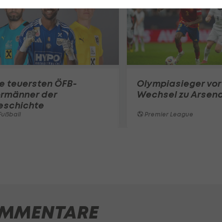
e teuersten ÖFB-
Olympiasieger vor
ormänner der
Wechsel zu Arsena
eschichte
ußball
Premier League
MMENTARE