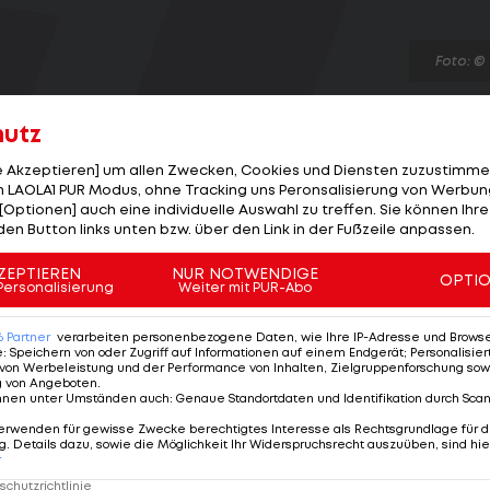
Foto: ©
hutz
le Akzeptieren] um allen Zwecken, Cookies und Diensten zuzustimme
 LAOLA1 PUR Modus, ohne Tracking uns Peronsalisierung von Werbung
[Optionen] auch eine individuelle Auswahl zu treffen. Sie können Ihre
a Ischtschenko und Swetlana Romaschina sichert sich 
den Button links unten bzw. über den Link in der Fußzeile anpassen.
insgesamt 197,100 Punkten die Goldmedaille im
ZEPTIEREN
NUR NOTWENDIGE
d eine beeindruckende Serie fort: Seit Sydney 2000
OPTI
Personalisierung
Weiter mit PUR-Abo
ungen im Synchronschwimmen gewinnen. Silber geht a
ro/Andrea Fuentes Fache (192,900) hauchdünn vor den
6
Partner
verarbeiten personenbezogene Daten, wie Ihre IP-Adresse und Browser-
e
:
Speichern von oder Zugriff auf Informationen auf einem Endgerät; Personalisi
0).
von Werbeleistung und der Performance von Inhalten, Zielgruppenforschung sow
g von Angeboten
.
nnen unter Umständen auch
:
Genaue Standortdaten und Identifikation durch Sca
erwenden für gewisse Zwecke berechtigtes Interesse als Rechtsgrundlage für d
. Details dazu, sowie die Möglichkeit Ihr Widerspruchsrecht auszuüben, sind hie
r
chutzrichtlinie