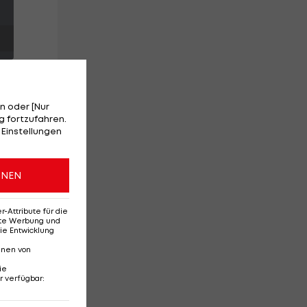
n oder [Nur
 fortzufahren.
 Einstellungen
mit
ONEN
n
Attribute für die
erte Werbung und
ie Entwicklung
nnen von
ie
r verfügbar
: