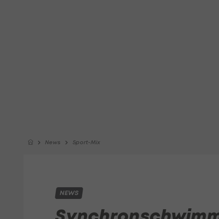
News
Sport-Mix
NEWS
Synchronschwimm