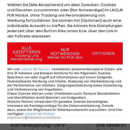
Spitze liegen die Russinnen Ishchenko/Romashina
Wählen Sie [Alle Akzeptieren] um allen Zwecken, Cookies
und Diensten zuzustimmen oder [Nur Notwendige] im LAOLA1
vor den Chinesinnen Huang/Liu und den
PUR Modus, ohne Tracking uns Peronsalisierung von
Spanierinnen Carbonell Ballestero/Fuentes Fache.
Werbung fortzufahren. Sie können mit [Optionen] auch eine
individuelle Auswahl zu treffen. Sie können Ihre Einstellungen
Am Montag folgt ab 16 Uhr MESZ die freie Kür,
jederzeit über den Button links unten bzw. über den Link in
Brandl/Lang haben Startnummer 14. Nur die Top-12
der Fußzeile anpassen.
erreichen das Finale.
ALLE
NUR
AKZEPTIEREN
OPTIONEN
NOTWENDIGE
Mehr zum Thema
Tracking und
Weiter mit PUR-Abo
Personalisierung
Wir und
unsere
186
Partner
verarbeiten personenbezogene Daten, wie
Ihre IP-Adresse und Browser-Attribute für die folgenden Zwecke
:
Speichern von oder Zugriff auf Informationen auf einem Endgerät;
Personalisierte Werbung und Inhalte, Messung von Werbeleistung und
der Performance von Inhalten, Zielgruppenforschung sowie Entwicklung
und Verbesserung von Angeboten
.
Diese Zwecke können unter Umständen auch
:
Genaue Standortdaten
und Identifikation durch Scannen von Endgeräten
.
Manche Partner verwenden für gewisse Zwecke berechtigtes
Interesse als Rechtsgrundlage für die Datenverarbeitung. Details
dazu, sowie die Möglichkeit Ihr Widerspruchsrecht auszuüben, sind hier
verfügbar
:
unsere
186
Partner
Impressum
|
Datenschutzrichtlinie
Karrieresprung! ÖVV-
Die teuerst