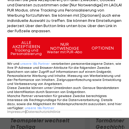
Minuten. Da muss alles zu hundert Prozent passen.
und Diensten zuzustimmen oder [Nur Notwendige] im LAOLA1
Wir sind absolut zufrieden, haben an beiden
PUR Modus, ohne Tracking uns Peronsalisierung von
Werbung fortzufahren. Sie können mit [Optionen] auch eine
Tagen alles gegeben", so die 22-jährige Brandl, für
individuelle Auswahl zu treffen. Sie können Ihre Einstellungen
die es die zweiten Spiele waren. Für die 18-jährige
jederzeit über den Button links unten bzw. über den Link in
der Fußzeile anpassen.
Lang waren es die ersten.
ALLE
NUR
Mehr zum Thema
AKZEPTIEREN
OPTIONEN
NOTWENDIGE
Tracking und
Weiter mit PUR-Abo
Personalisierung
Wir und
unsere
186
Partner
verarbeiten personenbezogene Daten, wie
Ihre IP-Adresse und Browser-Attribute für die folgenden Zwecke
:
Speichern von oder Zugriff auf Informationen auf einem Endgerät;
Personalisierte Werbung und Inhalte, Messung von Werbeleistung und
der Performance von Inhalten, Zielgruppenforschung sowie Entwicklung
und Verbesserung von Angeboten
.
Diese Zwecke können unter Umständen auch
:
Genaue Standortdaten
und Identifikation durch Scannen von Endgeräten
.
Manche Partner verwenden für gewisse Zwecke berechtigtes
Interesse als Rechtsgrundlage für die Datenverarbeitung. Details
dazu, sowie die Möglichkeit Ihr Widerspruchsrecht auszuüben, sind hier
verfügbar
:
unsere
186
Partner
Impressum
|
Datenschutzrichtlinie
Karrieresprung! ÖVV-
Die teuerst
Teamspieler wechselt
Tormänner d
in Topliga
Geschichte