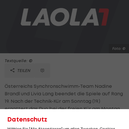
Foto: ©
Textquelle: ©
TEILEN
Österreichs Synchronschwimm-Team Nadine
Brandl und Livia Lang beendet die Spiele auf Rang
19. Nach der Technik-Kür am Sonntag (19.)
ergattert das Duo bei der freien Kür am Montag
Rang 20. Das Zwölferfinale wurde verpasst. "Du
Datenschutz
trainierst dein ganzes Leben, dann hast du sechs
Wählen Sie [Alle Akzeptieren] um allen Zwecken, Cookies