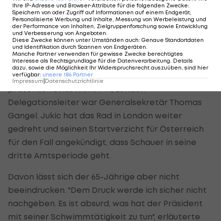
Ihre IP-Adresse und Browser-Attribute für die folgenden Zwecke
:
Speichern von oder Zugriff auf Informationen auf einem Endgerät;
Der zweite Grund für Grubers Entscheidung sei
Personalisierte Werbung und Inhalte, Messung von Werbeleistung und
gewesen, dass Jukic mit einem Startverzicht für
der Performance von Inhalten, Zielgruppenforschung sowie Entwicklung
und Verbesserung von Angeboten
.
Olympia gedroht hatte, sollte einer der ihm nicht
Diese Zwecke können unter Umständen auch
:
Genaue Standortdaten
und Identifikation durch Scannen von Endgeräten
.
genehmen Funktionäre in London dabei sein.
Manche Partner verwenden für gewisse Zwecke berechtigtes
Interesse als Rechtsgrundlage für die Datenverarbeitung. Details
dazu, sowie die Möglichkeit Ihr Widerspruchsrecht auszuüben, sind hier
Prompt fuhr der sonst immer bei Großereignissen
verfügbar
:
unsere
186
Partner
Impressum
|
Datenschutzrichtlinie
präsente Tavlas nicht mit, London-
Delegationsleiter war Generalsekretär Thomas
Gangel. Jukic hat das Rad in London weiter
gedreht und seinen Startverzicht für Österreich
für den Fall angekündigt, dass Schauer in seine
dritte Amtsperiode geht.
Davon lässt sich der 65-Jährige aber nicht
beeindrucken. "Dem Druck werde ich sicher nicht
nachgeben. Es ist absurd, was hat der Präsident
mit seiner Schwimmtätigkeit zu tun", erläuterte