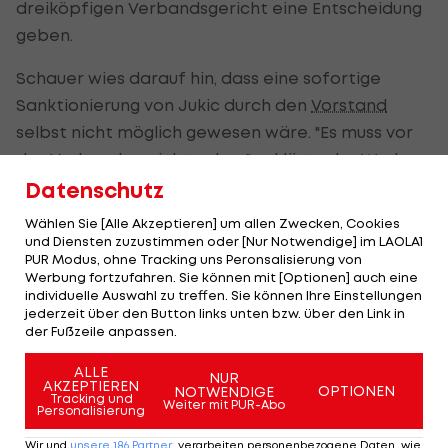
dreiköpfigen Verbandsgericht eine Entscheidung
geben.
Schauer wies darauf hin, dass eine sofortige
Sanktionierung von Jukic durch den
Vorstand
selbst nicht möglich gewesen wäre. "Es muss vor
das Verbandsgericht gehen", erklärte der Werbe-
Fachmann.
Datenschutz
Wählen Sie [Alle Akzeptieren] um allen Zwecken, Cookies
"Wenn wir vom
Vorstand
ihn gesperrt hätten, was
und Diensten zuzustimmen oder [Nur Notwendige] im LAOLA1
von den Statuten her gar nicht möglich ist, hätte
PUR Modus, ohne Tracking uns Peronsalisierung von
Werbung fortzufahren. Sie können mit [Optionen] auch eine
Dinko wahrscheinlich über eine einstweilige
individuelle Auswahl zu treffen. Sie können Ihre Einstellungen
Verfügung recht bekommen." Schauer gab aber
jederzeit über den Button links unten bzw. über den Link in
der Fußzeile anpassen.
an, dass eine Statutenänderung angedacht ist.
Dann könnte der Vorstand selbst gleich
ALLE
NUR
AKZEPTIEREN
eingreifen.
OPTIONEN
NOTWENDIGE
Tracking und
Weiter mit PUR-Abo
Personalisierung
Jukic' Druck nicht nachgeben
Wir und
unsere
186
Partner
verarbeiten personenbezogene Daten, wie