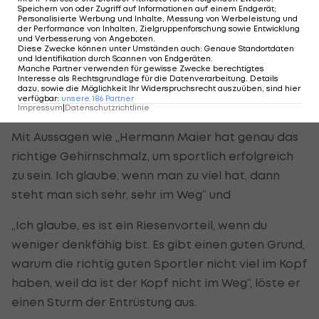
Speichern von oder Zugriff auf Informationen auf einem Endgerät;
machen. „Ich muss schnell sein, sehr schnell. Aber
Personalisierte Werbung und Inhalte, Messung von Werbeleistung und
der Performance von Inhalten, Zielgruppenforschung sowie Entwicklung
vor allem muss ich den Kopf ausschalten“, spielt er
und Verbesserung von Angeboten
.
Diese Zwecke können unter Umständen auch
:
Genaue Standortdaten
auf sein umstrittenes Interview in der Ö3-Sendung
und Identifikation durch Scannen von Endgeräten
.
Manche Partner verwenden für gewisse Zwecke berechtigtes
„Frühstück bei mir“ an.
Interesse als Rechtsgrundlage für die Datenverarbeitung. Details
dazu, sowie die Möglichkeit Ihr Widerspruchsrecht auszuüben, sind hier
verfügbar
:
unsere
186
Partner
Einen Sturm der Entrüstung ausgelöst
Impressum
|
Datenschutzrichtlinie
Mit Aussagen wie „Hermann Maier hat genau das
richtige Gehirnschmalz, um sportlich erfolgreich
zu sein. Ich glaube, wenn man zu viel hat, dann
steht man sich sehr, sehr im Weg“ und
„Ich glaube, es ist ein Riesenvorteil, wenn du
weniger denkfähig bist. Es gibt einen guten Grund,
warum die richtig guten Sportler nicht viel im Kopf
haben, weil da ist der Kopf nicht im Weg“, löste er
einen Sturm der Entrüstung aus.