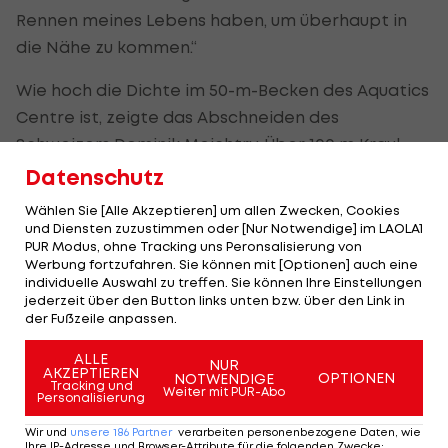
Rennen meines Lebens haben, um überhaupt in
die Nähe zu kommen.“
Wie hoch die Dichte im 50-m-Becken des Aquatics
Centre ist, zeigte das Abschneiden des
Schweizers Dominik Meichtry. Über 100 m Kraul
scheiterte der Trainingskollege von Markus Rogan
Datenschutz
im Vorlauf, in seiner Paradesiziplin 200 m Kraul war
Wählen Sie [Alle Akzeptieren] um allen Zwecken, Cookies
im Halbfinale Endstation.
und Diensten zuzustimmen oder [Nur Notwendige] im LAOLA1
PUR Modus, ohne Tracking uns Peronsalisierung von
Werbung fortzufahren. Sie können mit [Optionen] auch eine
„Da sieht man, wie schwer es bei Olympischen
individuelle Auswahl zu treffen. Sie können Ihre Einstellungen
Spielen ist. Zehn Prozent aller Schwimmer stellen
jederzeit über den Button links unten bzw. über den Link in
der Fußzeile anpassen.
Bestzeiten auf. Ich gehöre mit meiner Staffel-Zeit
jetzt auch zu diesen zehn Prozent, aber ich
ALLE
NUR
AKZEPTIEREN
möchte das im Lagen-Rennen wiederholen.“
OPTIONEN
NOTWENDIGE
Tracking und
Weiter mit PUR-Abo
Personalisierung
Welche Zeitfür eine Medaille notwendig sein wird,
Wir und
unsere
186
Partner
verarbeiten personenbezogene Daten, wie
darüber möchte sich Rogan keine Gedanken
Ihre IP-Adresse und Browser-Attribute für die folgenden Zwecke
: