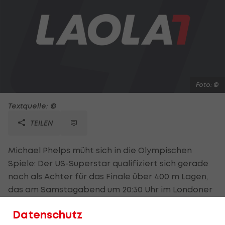
Foto: ©
Textquelle: ©
TEILEN
Michael Phelps müht sich in die Olympischen
Spiele: Der US-Superstar qualifiziert sich gerade
noch als Achter für das Finale über 400 m Lagen,
das am Samstagabend um 20:30 Uhr im Londoner
Aquatic Centre stattfindet. Der 27-Jährige
Datenschutz
gewinnt zwar seinen Heat vor Laszlo Cseh,