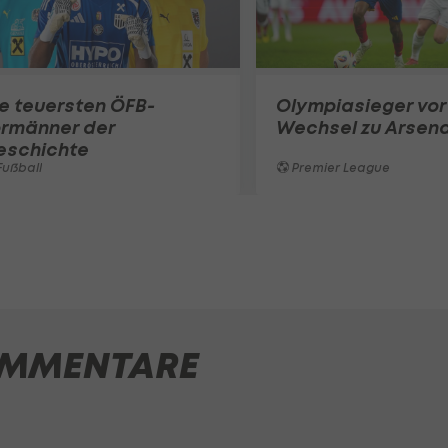
e teuersten ÖFB-
Olympiasieger vor
ormänner der
Wechsel zu Arsena
eschichte
ußball
Premier League
MMENTARE