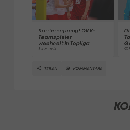
Karrieresprung! ÖVV-
Di
Teamspieler
T
wechselt in Topliga
G
Sport-Mix
F
TEILEN
KOMMENTARE
KO