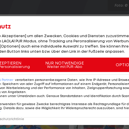
Foto: ©
hutz
le Akzeptieren] um allen Zwecken, Cookies und Diensten zuzustimme
 LAOLA1 PUR Modus, ohne Tracking uns Peronsalisierung von Werbung
[Optionen] auch eine individuelle Auswahl zu treffen. Sie können Ihre
t es im Aquatics Centre zu London nichts zu holen. Dav
den Button links unten bzw. über den Link in der Fußzeile anpassen.
und Florian Janistyn bleiben in 7:17,94 Minuten hinter d
mit auf dem 16. und letzten Platz. Ebenfalls
ZEPTIEREN
NUR NOTWENDIGE
OPTI
Personalisierung
Weiter mit PUR-Abo
rige bleibt im Vorlauf über 200m Brust in 2:15,98 Minut
chen Beszeit und landet letztendlich auf dem 29. Rang.
6
Partner
verarbeiten personenbezogene Daten, wie Ihre IP-Adresse und Browser-
e
:
Speichern von oder Zugriff auf Informationen auf einem Endgerät; Personalisi
von Werbeleistung und der Performance von Inhalten, Zielgruppenforschung sow
g von Angeboten
.
nnen unter Umständen auch
:
Genaue Standortdaten und Identifikation durch Sca
erwenden für gewisse Zwecke berechtigtes Interesse als Rechtsgrundlage für d
. Details dazu, sowie die Möglichkeit Ihr Widerspruchsrecht auszuüben, sind hie
r
chutzrichtlinie