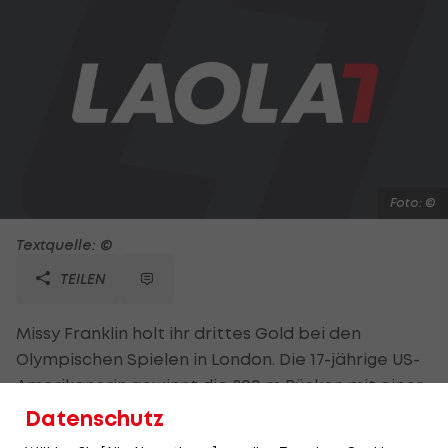
Foto: ©
Textquelle: ©
TEILEN
Missy Franklin holt ihr drittes Gold bei den
Olympischen Spielen in London. Die 17-jährige US-
Amerikanerin gewinnt die 200 m Rücken mit einer
Fabelzeit von 2:04,06 Min. und unterbietet damit
Datenschutz
den bisherigen Weltrekord um fast eine Sekunde.