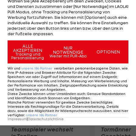
Wählen Sie [Alle Akzeptieren] um allen Zwecken, Cookies
Silber geht an Anastasia Sueva aus Russland
und Diensten zuzustimmen oder [Nur Notwendige] im LAOLA1
(2:05,92), das Podest wird von Franklis Landsfrau
PUR Modus, ohne Tracking uns Peronsalisierung von
Werbung fortzufahren. Sie können mit [Optionen] auch eine
Elizabteh Beisel (2:06,55 Min.) komplettiert. Die
individuelle Auswahl zu treffen. Sie können Ihre Einstellungen
bisherige Weltrekordinhaberin Kirsty Coventry
jederzeit über den Button links unten bzw. über den Link in
der Fußzeile anpassen.
(ZIM) muss sich mit Rang sechs begnügen.
ALLE
NUR
AKZEPTIEREN
Mehr zum Thema
OPTIONEN
NOTWENDIGE
Tracking und
Weiter mit PUR-Abo
Personalisierung
Wir und
unsere
186
Partner
verarbeiten personenbezogene Daten, wie
Ihre IP-Adresse und Browser-Attribute für die folgenden Zwecke
:
Speichern von oder Zugriff auf Informationen auf einem Endgerät;
Personalisierte Werbung und Inhalte, Messung von Werbeleistung und
der Performance von Inhalten, Zielgruppenforschung sowie Entwicklung
und Verbesserung von Angeboten
.
Diese Zwecke können unter Umständen auch
:
Genaue Standortdaten
und Identifikation durch Scannen von Endgeräten
.
Manche Partner verwenden für gewisse Zwecke berechtigtes
Interesse als Rechtsgrundlage für die Datenverarbeitung. Details
dazu, sowie die Möglichkeit Ihr Widerspruchsrecht auszuüben, sind hier
verfügbar
:
unsere
186
Partner
Impressum
|
Datenschutzrichtlinie
Karrieresprung! ÖVV-
Die teuerst
Teamspieler wechselt
Tormänner d