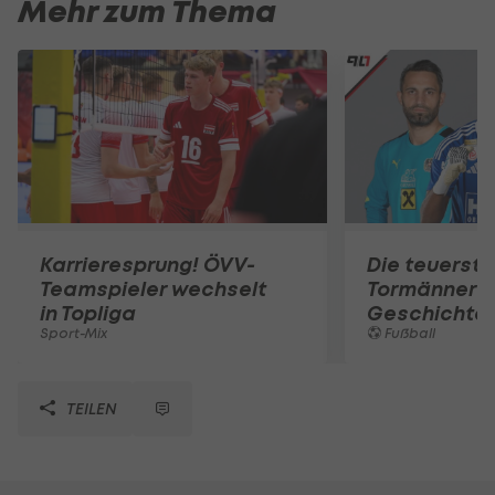
Mehr zum Thema
Karrieresprung! ÖVV-
Die teuerst
Teamspieler wechselt
Tormänner d
in Topliga
Geschichte
Sport-Mix
Fußball
TEILEN