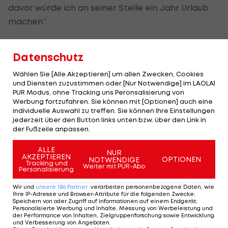
davor würde ich an seiner Stelle ein Jahr Urlaub
machen.“
Le Clos spricht von "Schande"
Datenschutz
Auch der Südafrikaner Chad le Clos, der mit seiner
Wählen Sie [Alle Akzeptieren] um allen Zwecken, Cookies
Abmeldung vom Lagen-Finale dem Protest erst
und Diensten zuzustimmen oder [Nur Notwendige] im LAOLA1
einen Sinn gegeben hatte, wünscht seinem
PUR Modus, ohne Tracking uns Peronsalisierung von
Werbung fortzufahren. Sie können mit [Optionen] auch eine
Gegner alles Gute.
individuelle Auswahl zu treffen. Sie können Ihre Einstellungen
jederzeit über den Button links unten bzw. über den Link in
„Es ist eine Schande, was da passiert ist. Aber
der Fußzeile anpassen.
Kopf hoch, Markus, du hattest eine großartige
ALLE
NUR
Karriere.“
AKZEPTIEREN
OPTIONEN
NOTWENDIGE
Tracking und
Weiter mit PUR-Abo
Personalisierung
Das sieht auch Dave Salo so, Rogans Head Coach
Wir und
unsere
186
Partner
verarbeiten personenbezogene Daten, wie
an der University of South California, der mit dem
Ihre IP-Adresse und Browser-Attribute für die folgenden Zwecke
:
Speichern von oder Zugriff auf Informationen auf einem Endgerät;
US-Team in London ist.
Personalisierte Werbung und Inhalte, Messung von Werbeleistung und
der Performance von Inhalten, Zielgruppenforschung sowie Entwicklung
und Verbesserung von Angeboten
.
Er war in der Halle, als Rogan den folgenschweren