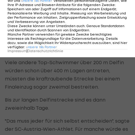
Wir und
unsere
186
Partner
verarbeiten personenbezogene Daten, wie
Ihre IP-Adresse und Browser-Attribute für die folgenden Zwecke
:
Speichern von oder Zugriff auf Informationen auf einem Endgerät;
Dinko Jukic sprach daher auch davon, dass es um
Personalisierte Werbung und Inhalte, Messung von Werbeleistung und
der Performance von Inhalten, Zielgruppenforschung sowie Entwicklung
eine gewisse Kraft ginge, die es einzusparen gelte.
und Verbesserung von Angeboten
.
Diese Zwecke können unter Umständen auch
:
Genaue Standortdaten
"Vielleicht habe ich dann mehr Reserven und kann
und Identifikation durch Scannen von Endgeräten
.
Manche Partner verwenden für gewisse Zwecke berechtigtes
im 200-m-Finale meine beste Zeit zeigen."
Interesse als Rechtsgrundlage für die Datenverarbeitung. Details
dazu, sowie die Möglichkeit Ihr Widerspruchsrecht auszuüben, sind hier
verfügbar
:
unsere
186
Partner
"Als Stressabbau"
Impressum
|
Datenschutzrichtlinie
Viele andere Top-Schwimmer über 200 m Delfin
würden schon über 400 m Lagen antreten,
müssten die kraftraubende Strecke bei einem
Finaleinzug sogar zweimal bestreiten.
Bis zur langen Delfinstrecke sind es dann
zweieinhalb Tage.
"Das muss jeder für sich selbst entscheiden", sagte
der SC-Austria-Wien-Athlet. Für manche würde es