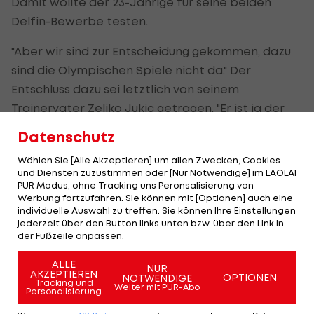
Damit wollte der 23-Jährige für seine beiden
Delfin-Bewerbe testen.
"Aber wir sind zur Entscheidung gekommen, dazu
sind die Olympischen Spiele nicht da." Der
Entschluss dazu sei letztlich von seinem
Trainervater Zeljko Jukic getragen. "Er ist ja der
Trainer", sagte Jukic junior.
Datenschutz
Hoher Laktatwert
Wählen Sie [Alle Akzeptieren] um allen Zwecken, Cookies
und Diensten zuzustimmen oder [Nur Notwendige] im LAOLA1
PUR Modus, ohne Tracking uns Peronsalisierung von
Seine bis zum Ende der Spiele auch als ORF-
Werbung fortzufahren. Sie können mit [Optionen] auch eine
Schwimm-Expertin in London weilende Schwester
individuelle Auswahl zu treffen. Sie können Ihre Einstellungen
jederzeit über den Button links unten bzw. über den Link in
Mirna Jukic betonte, dass die Kraft-Komponente
der Fußzeile anpassen.
nicht zu unterschätzen sei.
ALLE
NUR
"Dinko geht mit dem Laktat immer ziemlich hoch,
AKZEPTIEREN
OPTIONEN
NOTWENDIGE
Tracking und
Weiter mit PUR-Abo
nach 400 m Lagen spürt er das dann schon einmal
Personalisierung
einen Tag sehr stark."