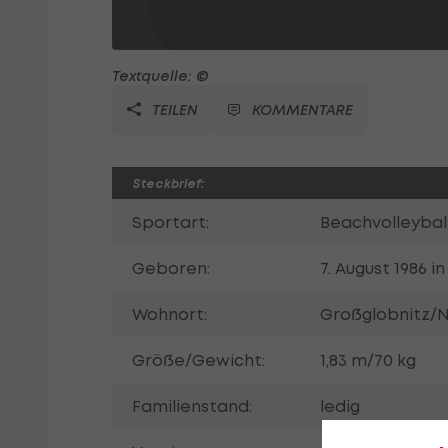
Textquelle: ©
TEILEN
KOMMENTARE
Steckbrief:
Sportart:
Beachvolleyball
Geboren:
7. August 1986 in
Wohnort:
Großglobnitz/
Größe/Gewicht:
1,83 m/70 kg
Familienstand:
ledig