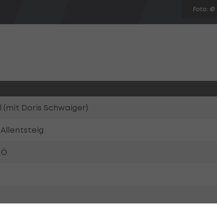
Foto: ©
 (mit Doris Schwaiger)
 Allentsteig
NÖ