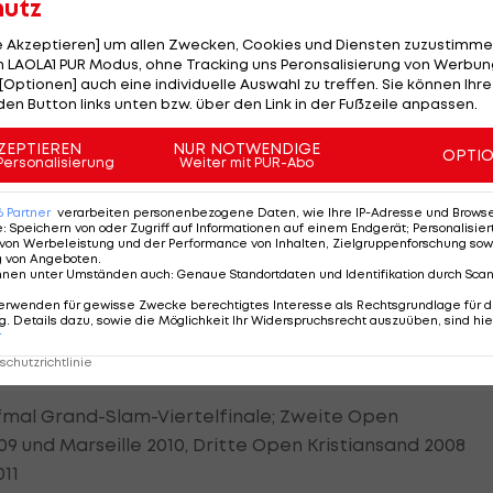
hutz
le Akzeptieren] um allen Zwecken, Cookies und Diensten zuzustimme
(SVK)
 LAOLA1 PUR Modus, ohne Tracking uns Peronsalisierung von Werbung
[Optionen] auch eine individuelle Auswahl zu treffen. Sie können Ihre
den Button links unten bzw. über den Link in der Fußzeile anpassen.
n, Studentin
ZEPTIEREN
NUR NOTWENDIGE
OPTI
aiger-sisters.at
Personalisierung
Weiter mit PUR-Abo
6
Partner
verarbeiten personenbezogene Daten, wie Ihre IP-Adresse und Browser-
e
:
Speichern von oder Zugriff auf Informationen auf einem Endgerät; Personalisi
2008 in Peking
von Werbeleistung und der Performance von Inhalten, Zielgruppenforschung sow
g von Angeboten
.
nnen unter Umständen auch
:
Genaue Standortdaten und Identifikation durch Sca
erwenden für gewisse Zwecke berechtigtes Interesse als Rechtsgrundlage für d
9 und WM-Neunte 2011
. Details dazu, sowie die Möglichkeit Ihr Widerspruchsrecht auszuüben, sind hie
r
chutzrichtlinie
nfmal Grand-Slam-Viertelfinale; Zweite Open
09 und Marseille 2010, Dritte Open Kristiansand 2008
11