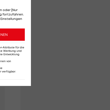
n oder [Nur
 fortzufahren.
 Einstellungen
ONEN
Attribute für die
erte Werbung und
ie Entwicklung
nnen von
ie
r verfügbar
: