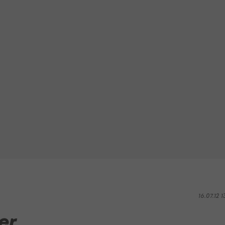
16.07.12 1
er