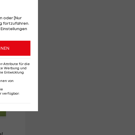
n oder [Nur
 fortzufahren.
 Einstellungen
ONEN
Attribute für die
erte Werbung und
ie Entwicklung
nnen von
Red-Bull-Rückkehr?
Ten
ie
Das sagt Christoph
Se
r verfügbar
:
Freund
Da
Ba
l