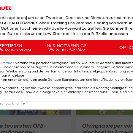
Foto: ©
hutz
le Akzeptieren] um allen Zwecken, Cookies und Diensten zuzustimme
 LAOLA1 PUR Modus, ohne Tracking uns Peronsalisierung von Werbung
[Optionen] auch eine individuelle Auswahl zu treffen. Sie können Ihre
den Button links unten bzw. über den Link in der Fußzeile anpassen.
ZEPTIEREN
NUR NOTWENDIGE
OPTI
Personalisierung
Weiter mit PUR-Abo
6
Partner
verarbeiten personenbezogene Daten, wie Ihre IP-Adresse und Browser-
e
:
Speichern von oder Zugriff auf Informationen auf einem Endgerät; Personalisi
von Werbeleistung und der Performance von Inhalten, Zielgruppenforschung sow
g von Angeboten
.
nnen unter Umständen auch
:
Genaue Standortdaten und Identifikation durch Sca
erwenden für gewisse Zwecke berechtigtes Interesse als Rechtsgrundlage für d
. Details dazu, sowie die Möglichkeit Ihr Widerspruchsrecht auszuüben, sind hie
r
chutzrichtlinie
e teuersten ÖFB-
Olympiasieger vor
ormänner der
Wechsel zu Arsena