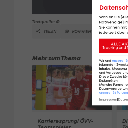
Datensc
Wählen Sie [Al
Textquelle: ©
Notwendige] im
Sie können mit 
TEILEN
KOMMENTARE
jederzeit über 
ALLE AK
Tracking und 
Mehr zum Thema
Wir und
unsere
18
folgenden Zweck
Inhalte, Messung 
und Verbesserun
Diese Zwecke kö
Endgeräten
.
Manche Partner v
Datenverarbeitung
unsere
186
Partne
Impressum
|
Datens
Karrieresprung! ÖVV-
Di
Teamspieler
T