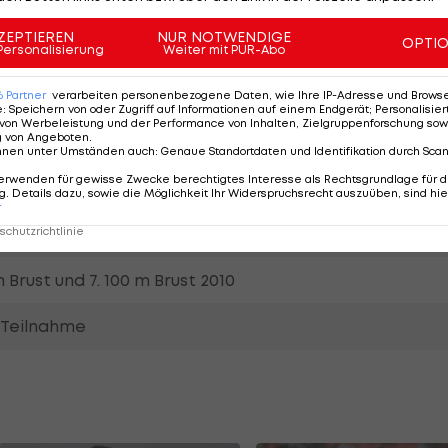
anum Wien
ZEPTIEREN
NUR NOTWENDIGE
OPTI
no (ARG), Sonja Porter (AUS)
Personalisierung
Weiter mit PUR-Abo
6
Partner
verarbeiten personenbezogene Daten, wie Ihre IP-Adresse und Browser-
e
:
Speichern von oder Zugriff auf Informationen auf einem Endgerät; Personalisi
von Werbeleistung und der Performance von Inhalten, Zielgruppenforschung sow
g von Angeboten
.
nnen unter Umständen auch
:
Genaue Standortdaten und Identifikation durch Sca
erwenden für gewisse Zwecke berechtigtes Interesse als Rechtsgrundlage für d
m Brust 2008 und 9. 2010, 11. 50 m Brust 2008
. Details dazu, sowie die Möglichkeit Ihr Widerspruchsrecht auszuüben, sind hie
r
chutzrichtlinie
. 100 m Brust, 21. 200 m Brust
m Brust und 7. 100 m Brust 2010
a-Teilnahme