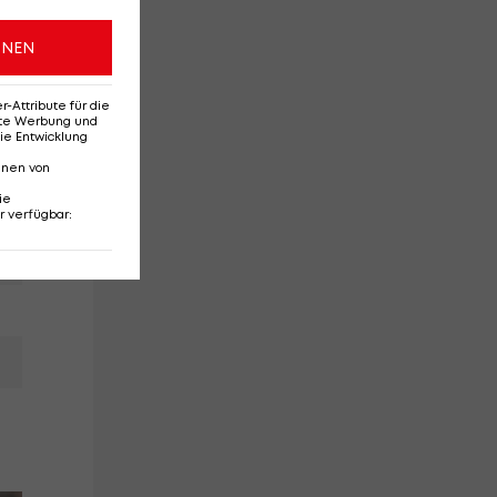
ONEN
Attribute für die
erte Werbung und
ie Entwicklung
nnen von
ie
r verfügbar
: