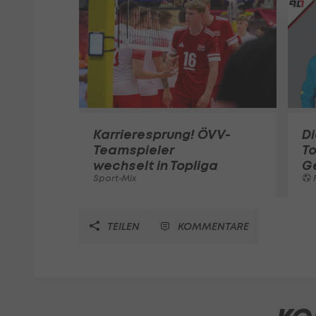
Karrieresprung! ÖVV-
Di
Teamspieler
T
wechselt in Topliga
G
Sport-Mix
F
TEILEN
KOMMENTARE