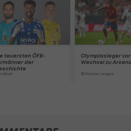
e teuersten ÖFB-
Olympiasieger vor
ormänner der
Wechsel zu Arsena
eschichte
ußball
Premier League