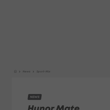
News
Sport-Mix
NEWS
Hunor Mate