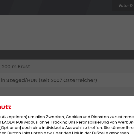
Foto: ©
200 m Brust
3 in Szeged/HUN (seit 2007 Österreicher)
hutz
le Akzeptieren] um allen Zwecken, Cookies und Diensten zuzustimme
 LAOLA1 PUR Modus, ohne Tracking uns Peronsalisierung von Werbung
[Optionen] auch eine individuelle Auswahl zu treffen. Sie können Ihre
den Button links unten bzw. über den Link in der Fußzeile anpassen.