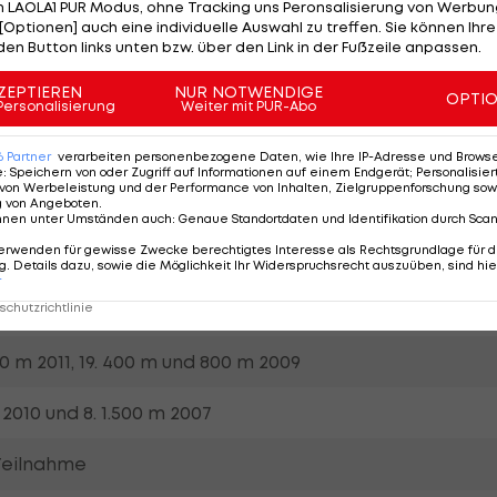
 LAOLA1 PUR Modus, ohne Tracking uns Peronsalisierung von Werbung
[Optionen] auch eine individuelle Auswahl zu treffen. Sie können Ihre
den Button links unten bzw. über den Link in der Fußzeile anpassen.
ZEPTIEREN
NUR NOTWENDIGE
OPTI
er
Personalisierung
Weiter mit PUR-Abo
andl.at
6
Partner
verarbeiten personenbezogene Daten, wie Ihre IP-Adresse und Browser-
e
:
Speichern von oder Zugriff auf Informationen auf einem Endgerät; Personalisi
von Werbeleistung und der Performance von Inhalten, Zielgruppenforschung sow
g von Angeboten
.
nnen unter Umständen auch
:
Genaue Standortdaten und Identifikation durch Sca
erwenden für gewisse Zwecke berechtigtes Interesse als Rechtsgrundlage für d
 x 200 m 2008, 8. 800 m und 5. 4 x 200 m 2012
. Details dazu, sowie die Möglichkeit Ihr Widerspruchsrecht auszuüben, sind hie
r
chutzrichtlinie
 4 x 200 m und 20. 400 m 2008
00 m 2011, 19. 400 m und 800 m 2009
 2010 und 8. 1.500 m 2007
-Teilnahme