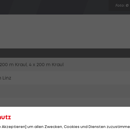
Foto: ©
0 m Kraul, 4 x 200 m Kraul
n Linz
hutz
le Akzeptieren] um allen Zwecken, Cookies und Diensten zuzustimme