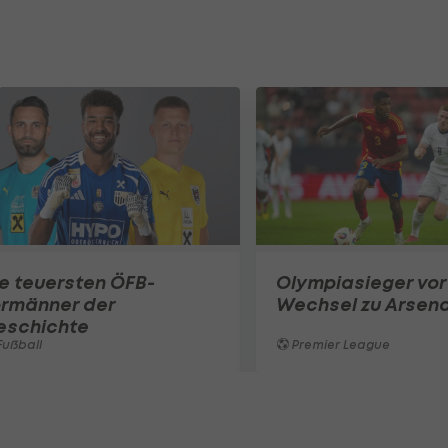
e teuersten ÖFB-
Olympiasieger vor
ormänner der
Wechsel zu Arsena
eschichte
ußball
Premier League