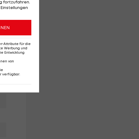
 fortzufahren.
 Einstellungen
ONEN
Attribute für die
erte Werbung und
ie Entwicklung
nnen von
ie
r verfügbar
: